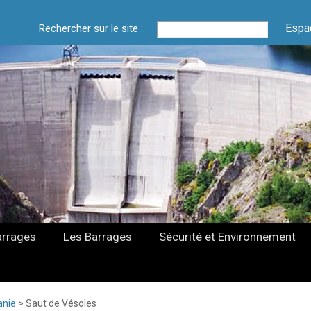
Espa
Rechercher sur le site :
arrages
Les Barrages
Sécurité et Environnement
anie
>
Saut de Vésoles