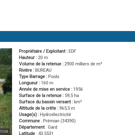
Propriétaire / Exploitant :
EDF
Hauteur :
20 m
Volume de la retenue :
2900 milliers de m³
Rivière :
BUREAU
Type Barrage :
Poids
Longueur :
160 m
Année de mise en service :
1956
Surface de la retenue :
59,5 ha
Surface du bassin versant :
km²
Altitude de la crête :
965,5 m
Usage(s) :
Hydroélectricité
Commune
: Prémian (34390)
Département
: Gard
BETCGB
Latitude
: 43.5531