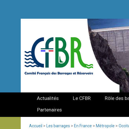
Actualités
Le CFBR
Rôle des b
Partenaires
Accueil
>
Les barrages
>
En France
>
Métropole
>
Occit