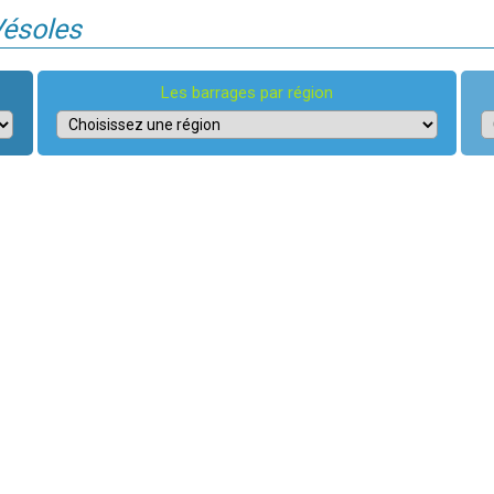
Vésoles
Les barrages par région