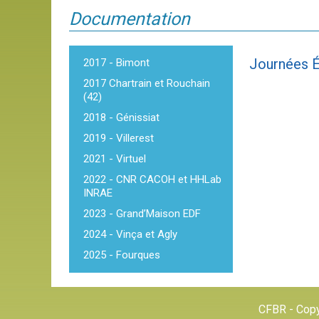
Documentation
Journées É
2017 - Bimont
2017 Chartrain et Rouchain
(42)
2018 - Génissiat
2019 - Villerest
2021 - Virtuel
2022 - CNR CACOH et HHLab
INRAE
2023 - Grand’Maison EDF
2024 - Vinça et Agly
2025 - Fourques
CFBR - Copy