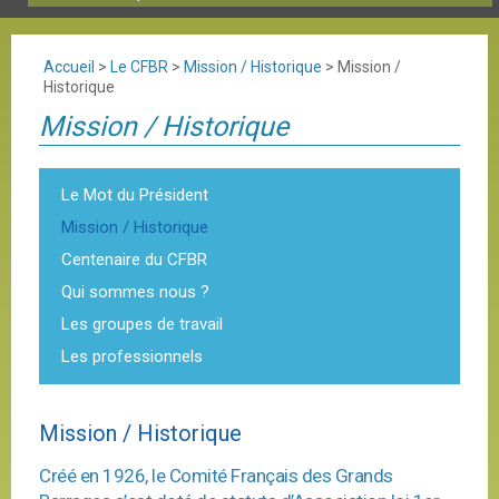
Accueil
>
Le CFBR
>
Mission / Historique
>
Mission /
Historique
Mission / Historique
Le Mot du Président
Mission / Historique
Centenaire du CFBR
Qui sommes nous ?
Les groupes de travail
Les professionnels
Mission / Historique
Créé en 1926, le Comité Français des Grands