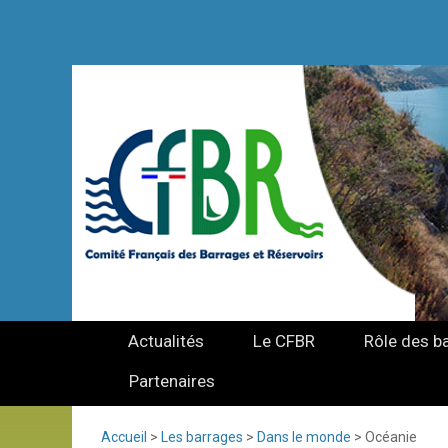
Actualités
Le CFBR
Rôle des b
Partenaires
Accueil
>
Les barrages
>
Dans le monde
>
Océanie