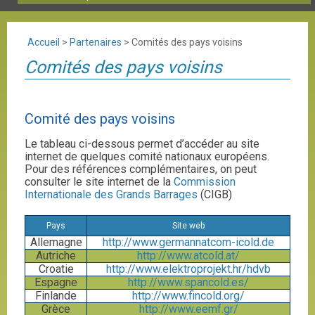
Accueil
>
Partenaires
>
Comités des pays voisins
Comités des pays voisins
Comité des pays voisins
Le tableau ci-dessous permet d’accéder au site
internet de quelques comité nationaux européens.
Pour des références complémentaires, on peut
consulter le site internet de la
Commission
Internationale des Grands Barrages
(CIGB)
Pays
Site web
Allemagne
http://www.germannatcom-icold.de
Autriche
http://www.atcold.at/
Croatie
http://www.elektroprojekt.hr/hdvb
Espagne
http://www.spancold.es/
Finlande
http://www.fincold.org/
Grèce
http://www.eemf.gr/