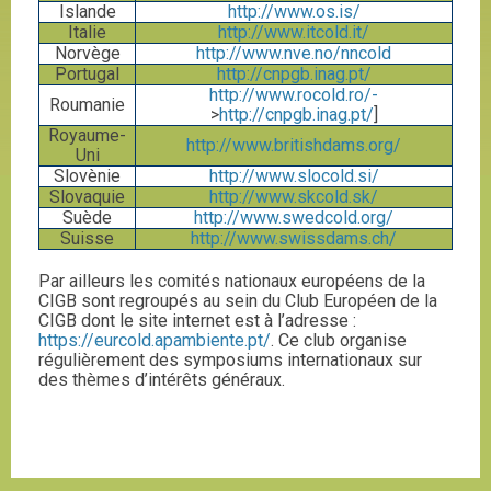
Islande
http://www.os.is/
Italie
http://www.itcold.it/
Norvège
http://www.nve.no/nncold
Portugal
http://cnpgb.inag.pt/
http://www.rocold.ro/-
Roumanie
>
http://cnpgb.inag.pt/
]
Royaume-
http://www.britishdams.org/
Uni
Slovènie
http://www.slocold.si/
Slovaquie
http://www.skcold.sk/
Suède
http://www.swedcold.org/
Suisse
http://www.swissdams.ch/
Par ailleurs les comités nationaux européens de la
CIGB sont regroupés au sein du Club Européen de la
CIGB dont le site internet est à l’adresse :
https://eurcold.apambiente.pt/
. Ce club organise
régulièrement des symposiums internationaux sur
des thèmes d’intérêts généraux.