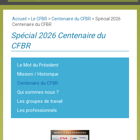
Accueil
>
Le CFBR
>
Centenaire du CFBR
>
Spécial 2026
Centenaire du CFBR
Spécial 2026 Centenaire du
CFBR
Le Mot du Président
Mission / Historique
Centenaire du CFBR
Qui sommes nous ?
Les groupes de travail
Les professionnels