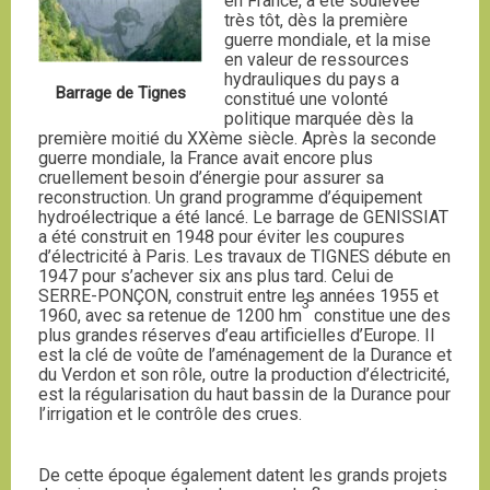
en France, a été soulevée
très tôt, dès la première
guerre mondiale, et la mise
en valeur de ressources
hydrauliques du pays a
Barrage de Tignes
constitué une volonté
politique marquée dès la
première moitié du XXème siècle. Après la seconde
guerre mondiale, la France avait encore plus
cruellement besoin d’énergie pour assurer sa
reconstruction. Un grand programme d’équipement
hydroélectrique a été lancé. Le barrage de GENISSIAT
a été construit en 1948 pour éviter les coupures
d’électricité à Paris. Les travaux de TIGNES débute en
1947 pour s’achever six ans plus tard. Celui de
SERRE-PONÇON, construit entre les années 1955 et
3
1960, avec sa retenue de 1200 hm
constitue une des
plus grandes réserves d’eau artificielles d’Europe. Il
est la clé de voûte de l’aménagement de la Durance et
du Verdon et son rôle, outre la production d’électricité,
est la régularisation du haut bassin de la Durance pour
l’irrigation et le contrôle des crues.
De cette époque également datent les grands projets