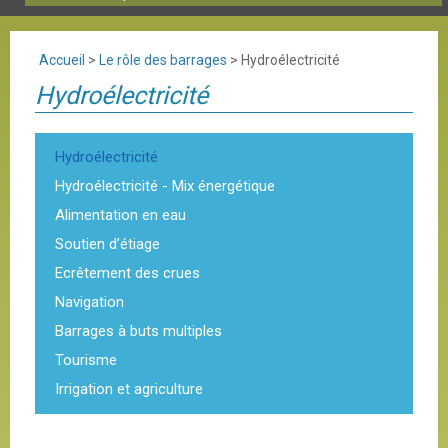
Accueil
>
Le rôle des barrages
>
Hydroélectricité
Hydroélectricité
Hydroélectricité
Hydroélectricité - Mix énergétique
Alimentation en eau
Soutien d’étiage
Ecrêtement des crues
Navigation
Barrages à buts multiples
Tourisme
Irrigation et agriculture