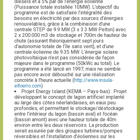
diesels et à 5% par de l’énergie éolienne
(Puissance totale installée 10MW). L’objectif du
programme est de satisfaire l’intégralité des
besoins en électricité par des sources d’énergies
renouvelables, grâce à la combinaison d’une
centrale STEP de 9.9 MW (3 x 3.3 MW Pelton) avec
2 x 200.000 m3 de stockage et 700m de hauteur de
chute (assurant théoriquement sept jours
d’autonomie totale de l’île sans vent), et d’une
centrale éolienne de 9.35 MW. L’énergie solaire
photovoltaïque n’est pas considérée de façon
majeure dans le programme (50kWc au total). Le
programme a été lancé en 1997, mais ne semble
pas encore avoir débouché sur une réalisation
concrète à l’heure actuelle (
http://www.insula-
elhierro.com
)
Projet Energy Island (KEMA – Pays-bas) : Projet
développant le concept de lagon artificiel implanté
au large des côtes néerlandaises, en eaux peu
profondes, et permettant le stockage/déstockage
entre l’intérieur du lagon (bassin aval) et l’océan
(bassin amont) avec une hauteur totale de 40m
environ entre les deux réservoirs. La production
serait assurée par des groupes turbines/pompes
réversibles et l’installation d’éoliennes sur les