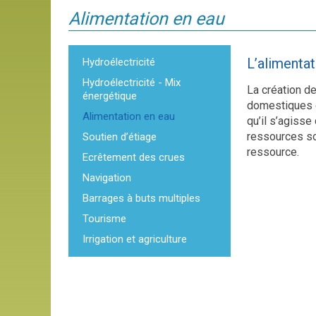
Alimentation en eau
L’alimentat
Hydroélectricité
Hydroélectricité - Mix
La création d
énergétique
domestiques o
Alimentation en eau
qu’il s’agiss
ressources son
Soutien d’étiage
ressource.
Ecrêtement des crues
Navigation
Barrages à buts multiples
Tourisme
Irrigation et agriculture