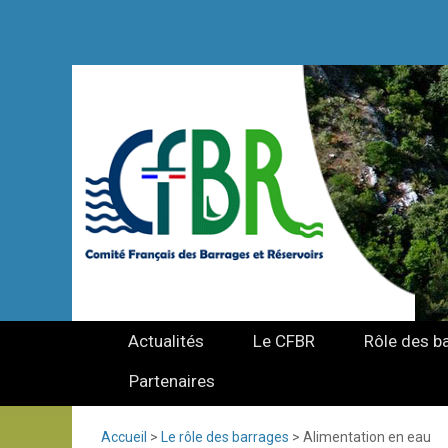
Actualités
Le CFBR
Rôle des b
Partenaires
Accueil
>
Le rôle des barrages
>
Alimentation en eau