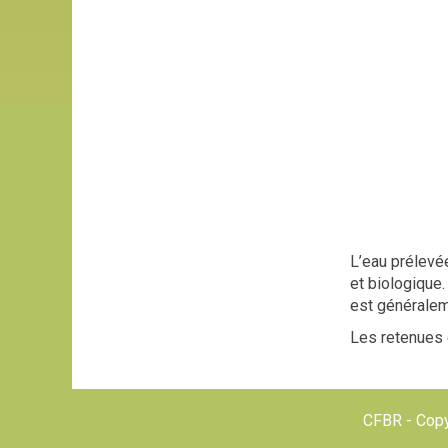
L’eau prélevée
et biologique
est généraleme
Les retenues 
CFBR - Copy