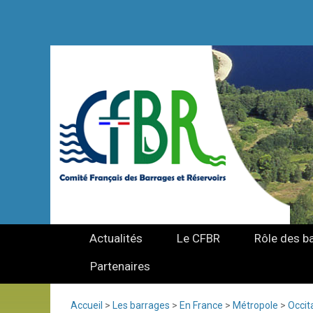
Actualités
Le CFBR
Rôle des b
Partenaires
Accueil
>
Les barrages
>
En France
>
Métropole
>
Occit