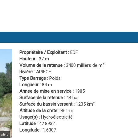
Propriétaire / Exploitant :
EDF
Hauteur :
37 m
Volume de la retenue :
3400 milliers de m³
Rivière :
ARIEGE
Type Barrage :
Poids
Longueur :
84 m
Année de mise en service :
1985
Surface de la retenue :
44 ha
Surface du bassin versant :
1235 km²
Altitude de la crête :
461 m
Usage(s) :
Hydroélectricité
Latitude
: 42.8932
Longitude
: 1.6307
ouderc