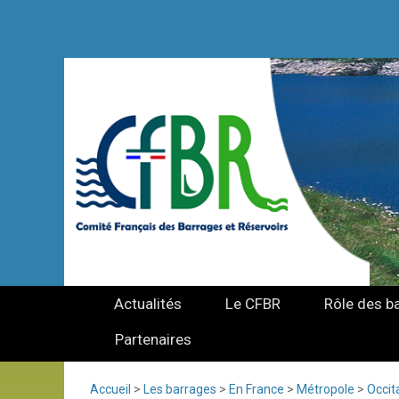
Actualités
Le CFBR
Rôle des b
Partenaires
Accueil
>
Les barrages
>
En France
>
Métropole
>
Occit