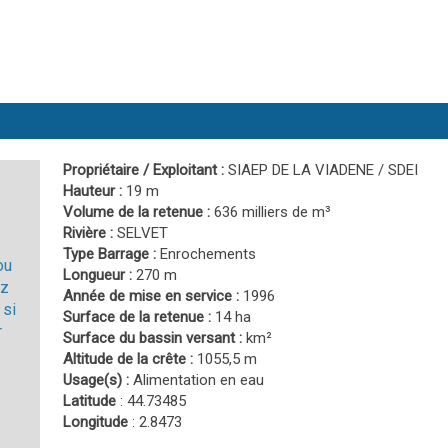
Propriétaire / Exploitant :
SIAEP DE LA VIADENE / SDEI
Hauteur :
19 m
Volume de la retenue :
636 milliers de m³
Rivière :
SELVET
Type Barrage :
Enrochements
ou
Longueur :
270 m
ez
Année de mise en service :
1996
 si
Surface de la retenue :
14 ha
r
Surface du bassin versant :
km²
Altitude de la crête :
1055,5 m
Usage(s) :
Alimentation en eau
Latitude
: 44.73485
Longitude
: 2.8473