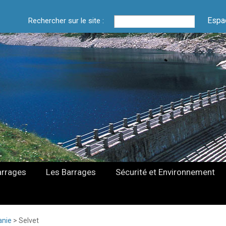
Espa
Rechercher sur le site :
arrages
Les Barrages
Sécurité et Environnement
anie
>
Selvet