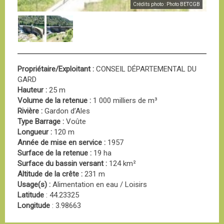
Crédits photo : Photo BETCGB
Propriétaire/Exploitant :
CONSEIL DÉPARTEMENTAL DU
GARD
Hauteur :
25 m
Volume de la retenue :
1 000 milliers de m³
Rivière :
Gardon d’Ales
Type Barrage :
Voûte
Longueur :
120 m
Année de mise en service :
1957
Surface de la retenue :
19 ha
Surface du bassin versant :
124 km²
Altitude de la crête :
231 m
Usage(s) :
Alimentation en eau / Loisirs
Latitude
: 44.23325
Longitude
: 3.98663