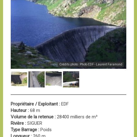
Crédits photo : Photo EDF - Laurent Faramond
Propriétaire / Exploitant :
EDF
Hauteur :
68 m
Volume de la retenue :
28400 milliers de m³
Rivière :
SIGUER
Type Barrage :
Poids
Longueur :
260 m