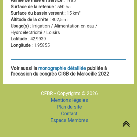
Année de mise en service :
1985
Surface de la retenue :
550 ha
Surface du bassin versant :
15 km²
Altitude de la crête :
402,5 m
Usage(s) :
Irrigation / Alimentation en eau /
Hydroélectricité / Loisirs
Latitude
: 42.9939
Longitude
: 1.95855
Voir aussi la
monographie détaillée
publiée à
l’occasion du congrès CIGB de Marseille 2022
CFBR - Copyrights © 2026
Mentions légales
Plan du site
Contact
Espace Membres