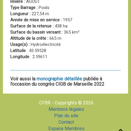
Rivière :
AGOUT
Type Barrage :
Poids
Longueur :
227,54 m
Année de mise en service :
1957
Surface de la retenue :
438 ha
Surface du bassin versant :
365 km²
Altitude de la crête :
665 m
Usage(s) :
Hydroélectricité
Latitude
: 43.59528
Longitude
: 2.59611
Voir aussi la
monographie détaillée
publiée à
l’occasion du congrès CIGB de Marseille 2022
CFBR - Copyrights © 2026
Mentions légales
Plan du site
Contact
Espace Membres