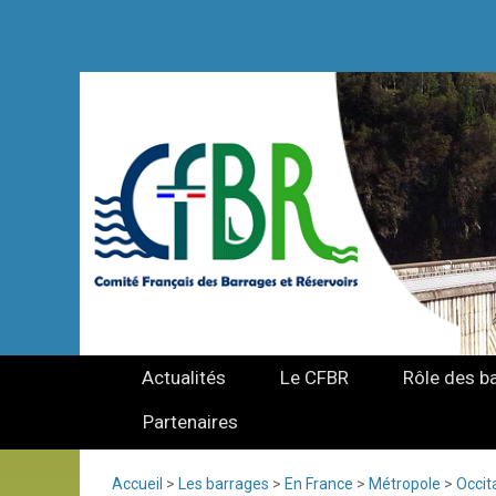
Actualités
Le CFBR
Rôle des b
Partenaires
Accueil
>
Les barrages
>
En France
>
Métropole
>
Occit