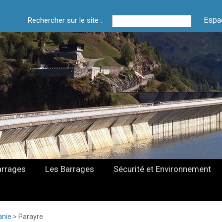
Espa
Rechercher sur le site :
arrages
Les Barrages
Sécurité et Environnement
anie
>
Parayre