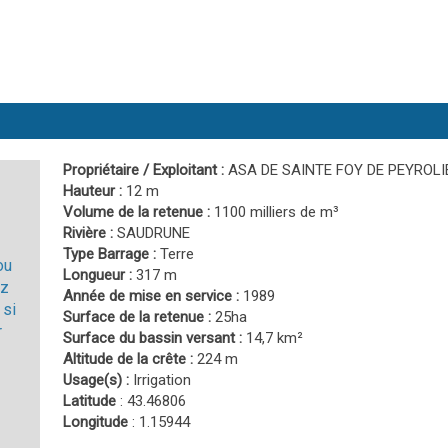
Propriétaire / Exploitant :
ASA DE SAINTE FOY DE PEYROLI
Hauteur :
12 m
Volume de la retenue :
1100 milliers de m³
Rivière :
SAUDRUNE
Type Barrage :
Terre
ou
Longueur :
317 m
ez
Année de mise en service :
1989
 si
Surface de la retenue :
25ha
r
Surface du bassin versant :
14,7 km²
Altitude de la crête :
224 m
Usage(s) :
Irrigation
Latitude
: 43.46806
Longitude
: 1.15944