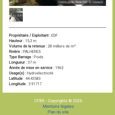
Crédits photo : Photo EDF - G. Coubard
Propriétaire / Exploitant :
EDF
Hauteur :
15,3 m
Volume de la retenue :
28 milliers de m³
Rivière :
PALHERES
Type Barrage :
Poids
Longueur :
37 m
Année de mise en service :
1963
Usage(s) :
Hydroélectricité
Latitude
: 44.43583
Longitude
: 3.91717
CFBR - Copyrights © 2026
Mentions légales
Plan du site