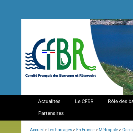
Actualités
Le CFBR
Rôle des b
Partenaires
Accueil
>
Les barrages
>
En France
>
Métropole
>
Occit