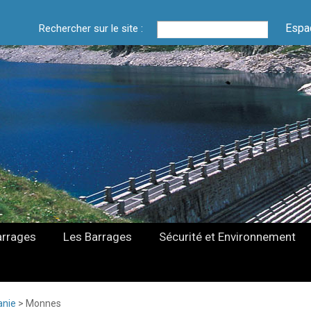
Espa
Rechercher sur le site :
arrages
Les Barrages
Sécurité et Environnement
anie
>
Monnes