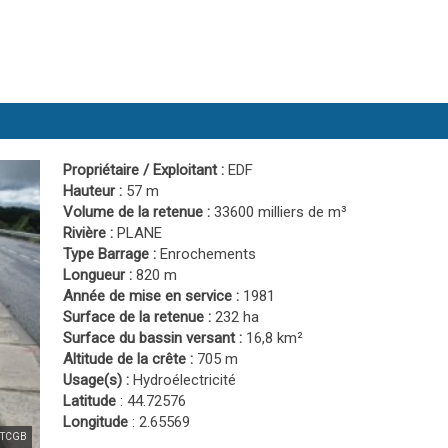
Propriétaire / Exploitant :
EDF
Hauteur :
57 m
Volume de la retenue :
33600 milliers de m³
Rivière :
PLANE
Type Barrage :
Enrochements
Longueur :
820 m
Année de mise en service :
1981
Surface de la retenue :
232 ha
Surface du bassin versant :
16,8 km²
Altitude de la crête :
705 m
Usage(s) :
Hydroélectricité
Latitude
: 44.72576
Longitude
: 2.65569
BETCGB