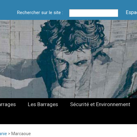
Espa
Rechercher sur le site :
arrages
Les Barrages
Sécurité et Environnement
anie
>
Marcaoue