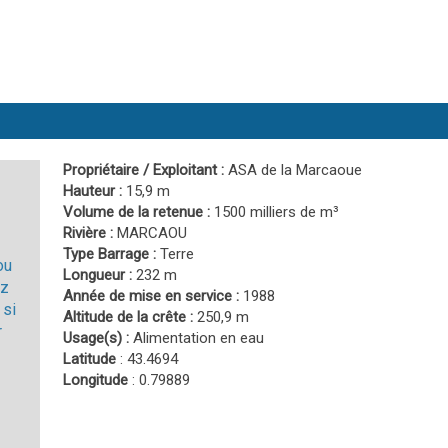
Propriétaire / Exploitant :
ASA de la Marcaoue
Hauteur :
15,9 m
Volume de la retenue :
1500 milliers de m³
Rivière :
MARCAOU
Type Barrage :
Terre
ou
Longueur :
232 m
ez
Année de mise en service :
1988
 si
Altitude de la crête :
250,9 m
r
Usage(s) :
Alimentation en eau
Latitude
: 43.4694
Longitude
: 0.79889