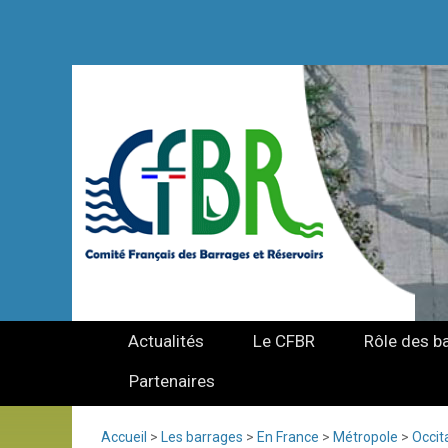
Actualités
Le CFBR
Rôle des b
Partenaires
Accueil
>
Les barrages
>
En France
>
Métropole
>
Occit