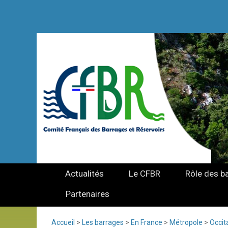
Actualités
Le CFBR
Rôle des b
Partenaires
Accueil
>
Les barrages
>
En France
>
Métropole
>
Occit