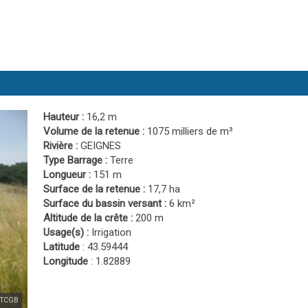
Hauteur :
16,2 m
Volume de la retenue :
1075 milliers de m³
Rivière :
GEIGNES
Type Barrage :
Terre
Longueur :
151 m
Surface de la retenue :
17,7 ha
Surface du bassin versant :
6 km²
Altitude de la crête :
200 m
Usage(s) :
Irrigation
Latitude
: 43.59444
Longitude
: 1.82889
BETCGB