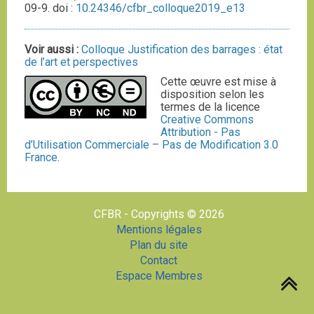
09-9. doi :
10.24346/cfbr_colloque2019_e13
Voir aussi :
Colloque Justification des barrages : état
de l’art et perspectives
Cette œuvre est mise à
disposition selon les
termes de la licence
Creative Commons
Attribution - Pas
d’Utilisation Commerciale – Pas de Modification 3.0
France
.
CFBR - Copyrights © 2026
Mentions légales
Plan du site
Contact
Espace Membres