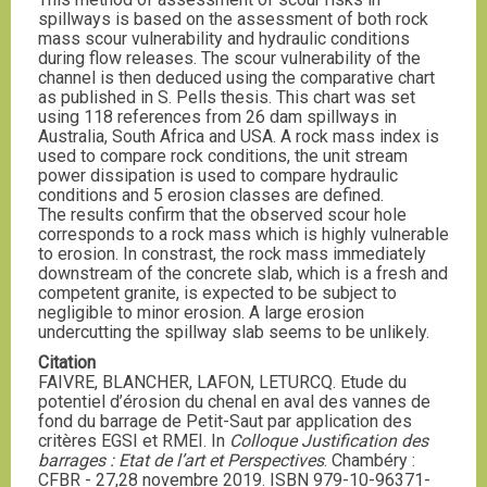
spillways is based on the assessment of both rock
mass scour vulnerability and hydraulic conditions
during flow releases. The scour vulnerability of the
channel is then deduced using the comparative chart
as published in S. Pells thesis. This chart was set
using 118 references from 26 dam spillways in
Australia, South Africa and USA. A rock mass index is
used to compare rock conditions, the unit stream
power dissipation is used to compare hydraulic
conditions and 5 erosion classes are defined.
The results confirm that the observed scour hole
corresponds to a rock mass which is highly vulnerable
to erosion. In constrast, the rock mass immediately
downstream of the concrete slab, which is a fresh and
competent granite, is expected to be subject to
negligible to minor erosion. A large erosion
undercutting the spillway slab seems to be unlikely.
Citation
FAIVRE, BLANCHER, LAFON, LETURCQ. Etude du
potentiel d’érosion du chenal en aval des vannes de
fond du barrage de Petit-Saut par application des
critères EGSI et RMEI. In
Colloque Justification des
barrages : Etat de l’art et Perspectives
. Chambéry :
CFBR - 27,28 novembre 2019. ISBN 979-10-96371-