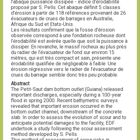
l’abaque puissance dissipée - indice d’érodabilité
proposé par S. Pells. Cet abaque définit 5 classes
d’érosion à partir de 118 références provenant de 26
évacuateurs de crues de barrages en Australie,
Afrique du Sud et Etats-Unis.
Les résultats confirment que la fosse d’érosion
observée correspond à une fondation rocheuse dont
l’érodabilité est avérée quelle que soit la puissance à
dissiper. En revanche, le massif rocheux au plus près
du radier de l’évacuateur de fond sur environ 15
mètres, qui est très compact et sain, présente une
érodabilité qualifiée de négligeable à faible. Une
érosion régressive vers le radier de l’évacuateur de
crues du barrage semble donc très peu probable.
Abstract
The Petit-Saut dam bottom outlet (Guiana) released
important discharges, especially during a 100-year
flood in spring 2000. Recent bathymetric surveys
revealed that important erosion occurred in the
bottom outlet channel, downstream of the concrete
slab. In order to assess the evolution of scour and to
anticipate potential damages to the facility, EDF
undertook a study following the scour assessment
method developed by S. Pells.
This method of assessment of scour risks in