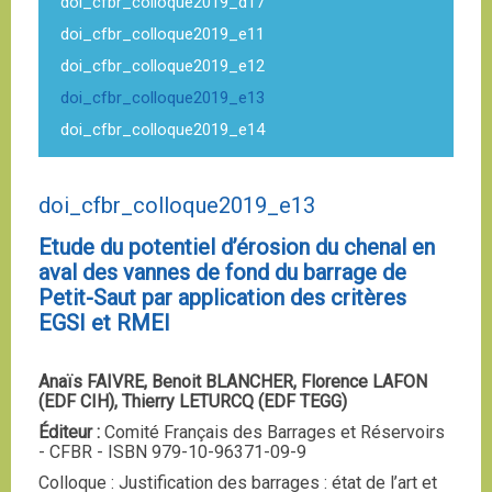
doi_cfbr_colloque2019_d17
doi_cfbr_colloque2019_e11
doi_cfbr_colloque2019_e12
doi_cfbr_colloque2019_e13
doi_cfbr_colloque2019_e14
doi_cfbr_colloque2019_e13
Etude du potentiel d’érosion du chenal en
aval des vannes de fond du barrage de
Petit-Saut par application des critères
EGSI et RMEI
Anaïs FAIVRE, Benoit BLANCHER, Florence LAFON
(EDF CIH), Thierry LETURCQ (EDF TEGG)
Éditeur :
Comité Français des Barrages et Réservoirs
- CFBR - ISBN 979-10-96371-09-9
Colloque : Justification des barrages : état de l’art et