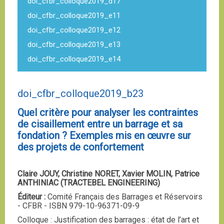
doi_cfbr_colloque2019_d17
doi_cfbr_colloque2019_e11
doi_cfbr_colloque2019_e12
doi_cfbr_colloque2019_e13
doi_cfbr_colloque2019_e14
doi_cfbr_colloque2019_b23
Quel critère pour analyser les contraintes
de cisaillement entre un barrage et sa
fondation ? Exemples mis en œuvre sur
des projets de confortement
Claire JOUY, Christine NORET, Xavier MOLIN, Patrice
ANTHINIAC (TRACTEBEL ENGINEERING)
Éditeur :
Comité Français des Barrages et Réservoirs
- CFBR - ISBN 979-10-96371-09-9
Colloque : Justification des barrages : état de l’art et