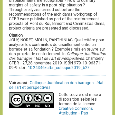
displacements are acceptable ? How to quantify
margins of safety in a post-slip situation ?
Through analyzes carried out before the
recommendations of the arch dams workgroup of
CFBR were published as part of the reinforcement
projects of Pont du Roi, Bimont and Cammazes dams,
project criteria are presented and discussed.
Citation
JOUY, NORET, MOLIN, PANTHINIAC. Quel critère pour
analyser les contraintes de cisaillement entre un
barrage et sa fondation ? Exemples mis en œuvre sur
des projets de confortement. In
Colloque Justification
des barrages : Etat de l’art et Perspectives
. Chambéry :
CFBR - 27,28 novembre 2019. ISBN 979-10-96371-
09-9. doi :
10.24346/cfbr_colloque2019_b23
Voir aussi :
Colloque Justification des barrages : état
de l’art et perspectives
Cette œuvre est mise à
disposition selon les
termes de la licence
Creative Commons
Attribution - Pas