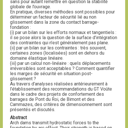
sans pour autant remettre en question la stabilité
globale de l’ouvrage.
En pratique, diverses méthodes sont possibles pour
déterminer un facteur de sécurité lié au non
glissement dans la zone du contact barrage-
fondation :
(i) par un bilan sur les efforts normaux et tangentiels :
il se pose alors la question de la surface d’intégration
des contraintes qui n’est généralement pas plane.
(ii) par un bilan sur les contraintes : très souvent,
certaines zones (localisées) sont en dehors du
domaine élastique linéaire.
(iii) par un calcul non-linéaire : quels déplacements
irréversibles sont acceptables ? Comment quantifier
les marges de sécurité en situation post-
glissement ?
Au travers d’analyses réalisées antérieurement à
l’établissement des recommandations du GT Voûte
dans le cadre des projets de confortement des
barrages de Pont du Roi, de Bimont et des
Cammazes, des critères de dimensionnement sont
présentés et discutés.
Abstract
Arch dams transmit hydrostatic forces to the
foundation by arc effect. Their strength is based on