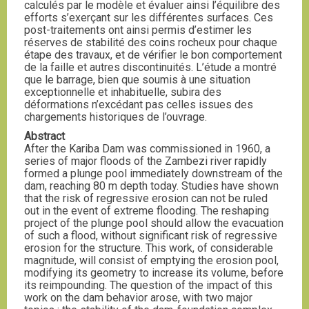
calculés par le modèle et évaluer ainsi l’équilibre des
efforts s’exerçant sur les différentes surfaces. Ces
post-traitements ont ainsi permis d’estimer les
réserves de stabilité des coins rocheux pour chaque
étape des travaux, et de vérifier le bon comportement
de la faille et autres discontinuités. L’étude a montré
que le barrage, bien que soumis à une situation
exceptionnelle et inhabituelle, subira des
déformations n’excédant pas celles issues des
chargements historiques de l’ouvrage.
Abstract
After the Kariba Dam was commissioned in 1960, a
series of major floods of the Zambezi river rapidly
formed a plunge pool immediately downstream of the
dam, reaching 80 m depth today. Studies have shown
that the risk of regressive erosion can not be ruled
out in the event of extreme flooding. The reshaping
project of the plunge pool should allow the evacuation
of such a flood, without significant risk of regressive
erosion for the structure. This work, of considerable
magnitude, will consist of emptying the erosion pool,
modifying its geometry to increase its volume, before
its reimpounding. The question of the impact of this
work on the dam behavior arose, with two major