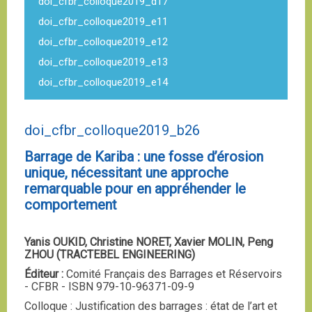
doi_cfbr_colloque2019_d17
doi_cfbr_colloque2019_e11
doi_cfbr_colloque2019_e12
doi_cfbr_colloque2019_e13
doi_cfbr_colloque2019_e14
doi_cfbr_colloque2019_b26
Barrage de Kariba : une fosse d’érosion
unique, nécessitant une approche
remarquable pour en appréhender le
comportement
Yanis OUKID, Christine NORET, Xavier MOLIN, Peng
ZHOU (TRACTEBEL ENGINEERING)
Éditeur :
Comité Français des Barrages et Réservoirs
- CFBR - ISBN 979-10-96371-09-9
Colloque : Justification des barrages : état de l’art et