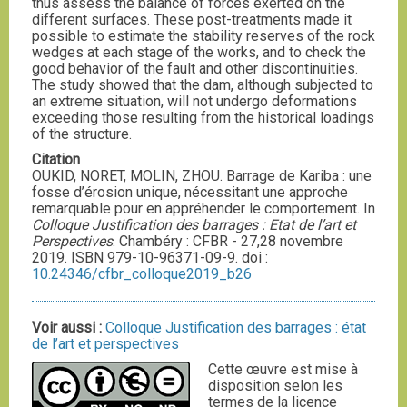
thus assess the balance of forces exerted on the
different surfaces. These post-treatments made it
possible to estimate the stability reserves of the rock
wedges at each stage of the works, and to check the
good behavior of the fault and other discontinuities.
The study showed that the dam, although subjected to
an extreme situation, will not undergo deformations
exceeding those resulting from the historical loadings
of the structure.
Citation
OUKID, NORET, MOLIN, ZHOU. Barrage de Kariba : une
fosse d’érosion unique, nécessitant une approche
remarquable pour en appréhender le comportement. In
Colloque Justification des barrages : Etat de l’art et
Perspectives
. Chambéry : CFBR - 27,28 novembre
2019. ISBN 979-10-96371-09-9. doi :
10.24346/cfbr_colloque2019_b26
Voir aussi :
Colloque Justification des barrages : état
de l’art et perspectives
Cette œuvre est mise à
disposition selon les
termes de la licence