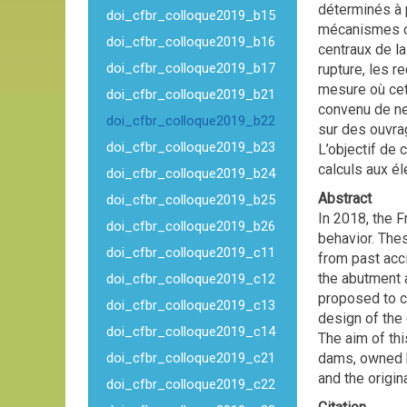
déterminés à p
doi_cfbr_colloque2019_b15
mécanismes co
doi_cfbr_colloque2019_b16
centraux de l
doi_cfbr_colloque2019_b17
rupture, les r
mesure où cett
doi_cfbr_colloque2019_b21
convenu de ne 
doi_cfbr_colloque2019_b22
sur des ouvra
doi_cfbr_colloque2019_b23
L’objectif de
calculs aux é
doi_cfbr_colloque2019_b24
Abstract
doi_cfbr_colloque2019_b25
In 2018, the 
doi_cfbr_colloque2019_b26
behavior. The
doi_cfbr_colloque2019_c11
from past acc
the abutment a
doi_cfbr_colloque2019_c12
proposed to co
doi_cfbr_colloque2019_c13
design of the 
doi_cfbr_colloque2019_c14
The aim of thi
doi_cfbr_colloque2019_c21
dams, owned b
and the origin
doi_cfbr_colloque2019_c22