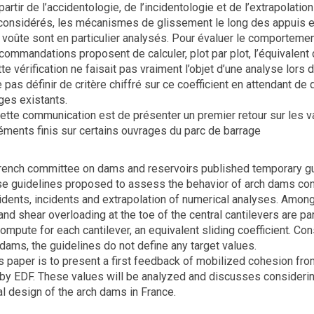
artir de l’accidentologie, de l’incidentologie et de l’extrapolati
nsidérés, les mécanismes de glissement le long des appuis et 
a voûte sont en particulier analysés. Pour évaluer le comportem
ecommandations proposent de calculer, plot par plot, l’équivalent 
e vérification ne faisait pas vraiment l’objet d’une analyse lors d
pas définir de critère chiffré sur ce coefficient en attendant de
ges existants.
 cette communication est de présenter un premier retour sur les
léments finis sur certains ouvrages du parc de barrage
French committee on dams and reservoirs published temporary gui
se guidelines proposed to assess the behavior of arch dams cons
idents, incidents and extrapolation of numerical analyses. Amon
nd shear overloading at the toe of the central cantilevers are pa
mpute for each cantilever, an equivalent sliding coefficient. Cons
dams, the guidelines do not define any target values.
s paper is to present a first feedback of mobilized cohesion fro
y EDF. These values will be analyzed and discusses consideri
al design of the arch dams in France.