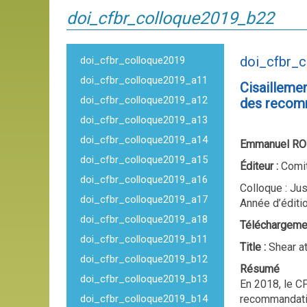
doi_cfbr_colloque2019_b22
doi_cfbr_
doi_cfbr_colloque2019
doi_cfbr_colloque2019_a11
Cisaillemen
doi_cfbr_colloque2019_a12
des recom
doi_cfbr_colloque2019_a13
doi_cfbr_colloque2019_a14
Emmanuel RO
doi_cfbr_colloque2019_a15
Éditeur :
Comit
doi_cfbr_colloque2019_a16
Colloque : Jus
doi_cfbr_colloque2019_a17
Année d’éditi
doi_cfbr_colloque2019_a18
Téléchargeme
doi_cfbr_colloque2019_b11
Title :
Shear at
doi_cfbr_colloque2019_b12
Résumé
doi_cfbr_colloque2019_b13
En 2018, le C
doi_cfbr_colloque2019_b14
recommandatio