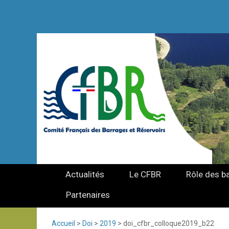
Actualités
Le CFBR
Rôle des b
Partenaires
Accueil
>
Doi
>
2019
>
doi_cfbr_colloque2019_b22