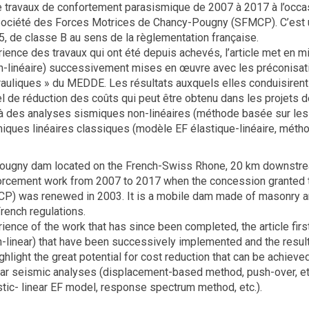
e travaux de confortement parasismique de 2007 à 2017 à l’occa
Société des Forces Motrices de Chancy-Pougny (SFMCP). C’est 
5, de classe B au sens de la règlementation française.
rience des travaux qui ont été depuis achevés, l’article met en m
non-linéaire) successivement mises en œuvre avec les préconisat
auliques » du MEDDE. Les résultats auxquels elles conduisirent
el de réduction des coûts qui peut être obtenu dans les projets
 à des analyses sismiques non-linéaires (méthode basée sur les
iques linéaires classiques (modèle EF élastique-linéaire, métho
ougny dam located on the French-Swiss Rhone, 20 km downstrea
orcement work from 2007 to 2017 when the concession granted 
) was renewed in 2003. It is a mobile dam made of masonry an
rench regulations.
ience of the work that has since been completed, the article fir
n-linear) that have been successively implemented and the results
ghlight the great potential for cost reduction that can be achiev
ear seismic analyses (displacement-based method, push-over, et
stic- linear EF model, response spectrum method, etc.).