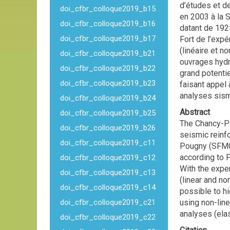
d’études et d
doi_cfbr_colloque2019_b15
en 2003 à la 
doi_cfbr_colloque2019_b16
datant de 192
doi_cfbr_colloque2019_b17
Fort de l’expé
(linéaire et 
doi_cfbr_colloque2019_b21
ouvrages hydr
doi_cfbr_colloque2019_b22
grand potenti
doi_cfbr_colloque2019_b23
faisant appel
analyses sism
doi_cfbr_colloque2019_b24
Abstract
doi_cfbr_colloque2019_b25
The Chancy-P
doi_cfbr_colloque2019_b26
seismic reinf
doi_cfbr_colloque2019_c11
Pougny (SFMCP
according to F
doi_cfbr_colloque2019_c12
With the exper
doi_cfbr_colloque2019_c13
(linear and no
doi_cfbr_colloque2019_c14
possible to hi
doi_cfbr_colloque2019_c21
using non-lin
analyses (ela
doi_cfbr_colloque2019_c22