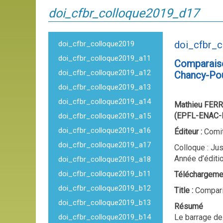
doi_cfbr_colloque2019_d17
doi_cfbr_
doi_cfbr_colloque2019
doi_cfbr_colloque2019_a11
Comparaison
doi_cfbr_colloque2019_a12
Chancy-Po
doi_cfbr_colloque2019_a13
doi_cfbr_colloque2019_a14
Mathieu FERR
(EPFL-ENAC-
doi_cfbr_colloque2019_a15
doi_cfbr_colloque2019_a16
Éditeur :
Comit
doi_cfbr_colloque2019_a17
Colloque : Jus
Année d’éditi
doi_cfbr_colloque2019_a18
doi_cfbr_colloque2019_b11
Téléchargeme
doi_cfbr_colloque2019_b12
Title :
Compari
doi_cfbr_colloque2019_b13
Résumé
doi_cfbr_colloque2019_b14
Le barrage de