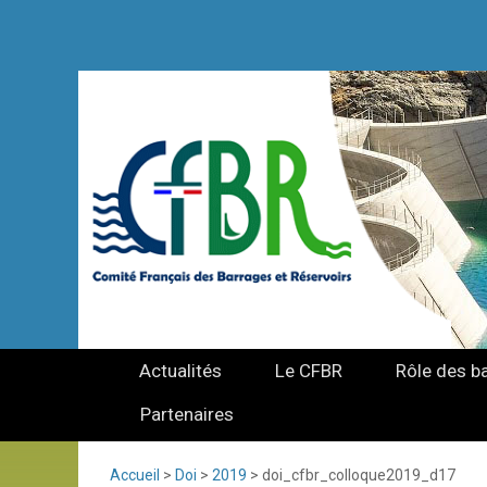
Actualités
Le CFBR
Rôle des b
Partenaires
Accueil
>
Doi
>
2019
>
doi_cfbr_colloque2019_d17