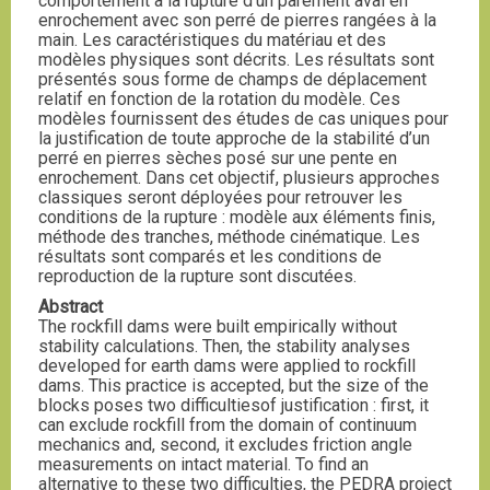
comportement à la rupture d’un parement aval en
enrochement avec son perré de pierres rangées à la
main. Les caractéristiques du matériau et des
modèles physiques sont décrits. Les résultats sont
présentés sous forme de champs de déplacement
relatif en fonction de la rotation du modèle. Ces
modèles fournissent des études de cas uniques pour
la justification de toute approche de la stabilité d’un
perré en pierres sèches posé sur une pente en
enrochement. Dans cet objectif, plusieurs approches
classiques seront déployées pour retrouver les
conditions de la rupture : modèle aux éléments finis,
méthode des tranches, méthode cinématique. Les
résultats sont comparés et les conditions de
reproduction de la rupture sont discutées.
Abstract
The rockfill dams were built empirically without
stability calculations. Then, the stability analyses
developed for earth dams were applied to rockfill
dams. This practice is accepted, but the size of the
blocks poses two difficultiesof justification : first, it
can exclude rockfill from the domain of continuum
mechanics and, second, it excludes friction angle
measurements on intact material. To find an
alternative to these two difficulties, the PEDRA project