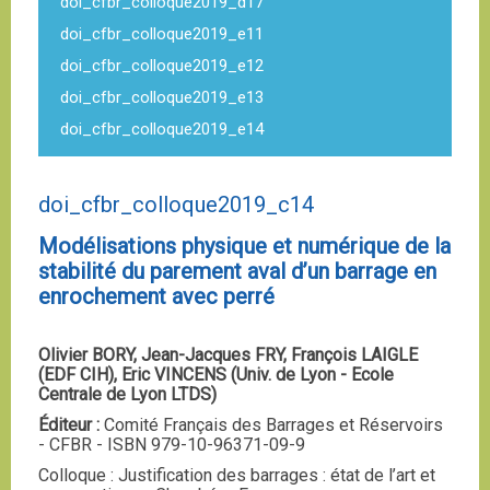
doi_cfbr_colloque2019_d17
doi_cfbr_colloque2019_e11
doi_cfbr_colloque2019_e12
doi_cfbr_colloque2019_e13
doi_cfbr_colloque2019_e14
doi_cfbr_colloque2019_c14
Modélisations physique et numérique de la
stabilité du parement aval d’un barrage en
enrochement avec perré
Olivier BORY, Jean-Jacques FRY, François LAIGLE
(EDF CIH), Eric VINCENS (Univ. de Lyon - Ecole
Centrale de Lyon LTDS)
Éditeur :
Comité Français des Barrages et Réservoirs
- CFBR - ISBN 979-10-96371-09-9
Colloque : Justification des barrages : état de l’art et