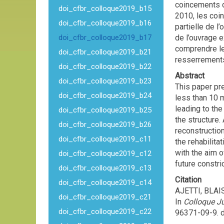
coincements d
doi_cfbr_colloque2019_b15
2010, les coi
doi_cfbr_colloque2019_b16
partielle de l
doi_cfbr_colloque2019_b17
de l’ouvrage e
comprendre le 
doi_cfbr_colloque2019_b21
resserrements
doi_cfbr_colloque2019_b22
Abstract
doi_cfbr_colloque2019_b23
This paper pre
doi_cfbr_colloque2019_b24
less than 10 
leading to the
doi_cfbr_colloque2019_b25
the structure.
doi_cfbr_colloque2019_b26
reconstruction
doi_cfbr_colloque2019_c11
the rehabilita
with the aim o
doi_cfbr_colloque2019_c12
future constri
doi_cfbr_colloque2019_c13
Citation
doi_cfbr_colloque2019_c14
AJETTI, BLAIS
doi_cfbr_colloque2019_c21
In
Colloque Jus
doi_cfbr_colloque2019_c22
96371-09-9. d