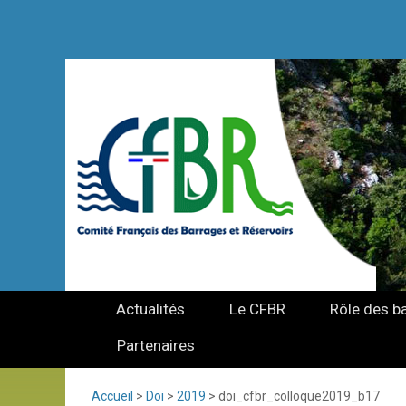
Actualités
Le CFBR
Rôle des b
Partenaires
Accueil
>
Doi
>
2019
>
doi_cfbr_colloque2019_b17