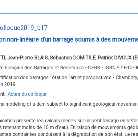
colloque2019_b17
on non-linéaire d’un barrage soumis à des mouvem
TI, Jean-Pierre BLAIS, Sébastien DOMITILE, Patrick DIVOUX (E
é Français des Barrages et Réservoirs - CFBR - ISBN 979-10-
tification des barrages : état de l’art et perspectives - Chambéry
on 2019
nt :
Actes du colloque
al modeling of a dam subject to significant geological movemen
cation présente les calculs menés sur un petit barrage en béto
s retenant moins de 10 m d’eau). En raison de mouvements géolo
tantes contraintes conduisant à la dégradation de son état. Le