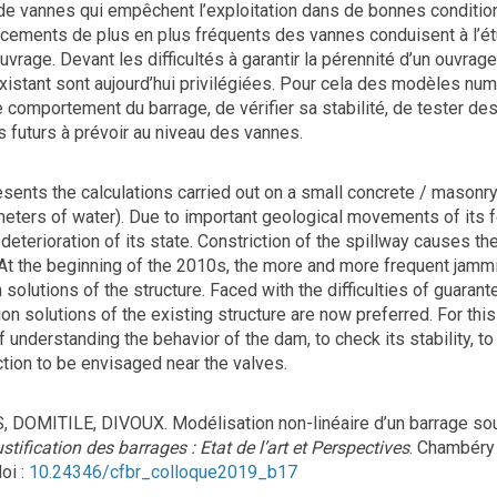
e vannes qui empêchent l’exploitation dans de bonnes condition
ncements de plus en plus fréquents des vannes conduisent à l’ét
’ouvrage. Devant les difficultés à garantir la pérennité d’un ouvrage
xistant sont aujourd’hui privilégiées. Pour cela des modèles num
comportement du barrage, de vérifier sa stabilité, de tester des
 futurs à prévoir au niveau des vannes.
sents the calculations carried out on a small concrete / masonry
meters of water). Due to important geological movements of its 
 deterioration of its state. Constriction of the spillway causes th
 At the beginning of the 2010s, the more and more frequent jammin
 solutions of the structure. Faced with the difficulties of guarante
tion solutions of the existing structure are now preferred. For 
f understanding the behavior of the dam, to check its stability, t
ction to be envisaged near the valves.
, DOMITILE, DIVOUX. Modélisation non-linéaire d’un barrage s
tification des barrages : Etat de l’art et Perspectives
. Chambéry
oi :
10.24346/cfbr_colloque2019_b17