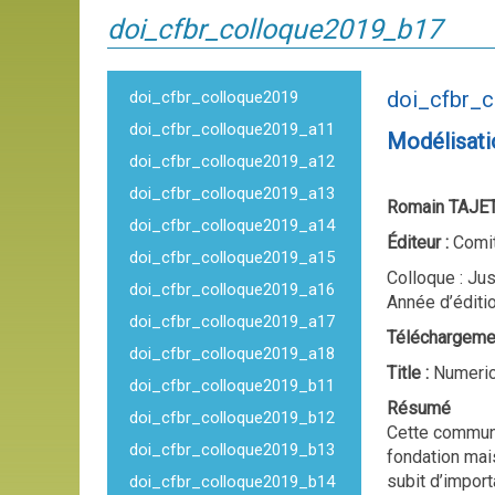
doi_cfbr_colloque2019_b17
doi_cfbr_
doi_cfbr_colloque2019
doi_cfbr_colloque2019_a11
Modélisati
doi_cfbr_colloque2019_a12
doi_cfbr_colloque2019_a13
Romain TAJET
doi_cfbr_colloque2019_a14
Éditeur :
Comit
doi_cfbr_colloque2019_a15
Colloque : Jus
doi_cfbr_colloque2019_a16
Année d’éditi
doi_cfbr_colloque2019_a17
Téléchargeme
doi_cfbr_colloque2019_a18
Title :
Numeric
doi_cfbr_colloque2019_b11
Résumé
doi_cfbr_colloque2019_b12
Cette communi
doi_cfbr_colloque2019_b13
fondation mai
subit d’impor
doi_cfbr_colloque2019_b14