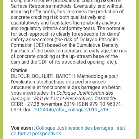
using non-intrusive probabilistic coupling based on
Surface Response methods. Eventually, and without
inducing hefty costs, this improves the prediction of
concrete cracking risk both qualitatively and
quantitatively and facilitates the reliability analysis
and regulatory criteria conformity tests. The potential
for such approach is clearly foreseeable for dams’
safety assessment (the risk of Delayed Ettringite
Formation (DEF) based on the Cumulative Density
Function of the peak temperature at early age, the risk
of concrete cracking at the up-stream base of the
dam and the CDF of its associated opening, etc.).
Citation
DUFOUR, BOUHJITI, BAROTH. Méthodologie pour
l’évaluation stochastique des performances
structurelle et fonctionnelle des barrages en béton
sous incertitudes. In
Colloque Justification des
barrages : Etat de l’art et Perspectives
. Chambéry :
CFBR - 27,28 novembre 2019. ISBN 979-10-96371-
09-9. doi :
10.24346/cfbr_colloque2019_a18
Voir aussi :
Colloque Justification des barrages : état
de l’art et perspectives