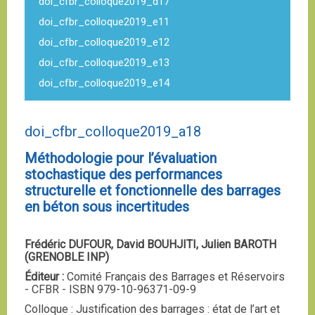
doi_cfbr_colloque2019_d17
doi_cfbr_colloque2019_e11
doi_cfbr_colloque2019_e12
doi_cfbr_colloque2019_e13
doi_cfbr_colloque2019_e14
doi_cfbr_colloque2019_a18
Méthodologie pour l’évaluation
stochastique des performances
structurelle et fonctionnelle des barrages
en béton sous incertitudes
Frédéric DUFOUR, David BOUHJITI, Julien BAROTH
(GRENOBLE INP)
Éditeur :
Comité Français des Barrages et Réservoirs
- CFBR - ISBN 979-10-96371-09-9
Colloque : Justification des barrages : état de l’art et