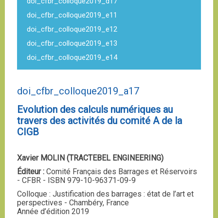
doi_cfbr_colloque2019_d17
doi_cfbr_colloque2019_e11
doi_cfbr_colloque2019_e12
doi_cfbr_colloque2019_e13
doi_cfbr_colloque2019_e14
doi_cfbr_colloque2019_a17
Evolution des calculs numériques au
travers des activités du comité A de la
CIGB
Xavier MOLIN (TRACTEBEL ENGINEERING)
Éditeur :
Comité Français des Barrages et Réservoirs
- CFBR - ISBN 979-10-96371-09-9
Colloque : Justification des barrages : état de l’art et
perspectives - Chambéry, France
Année d’édition 2019