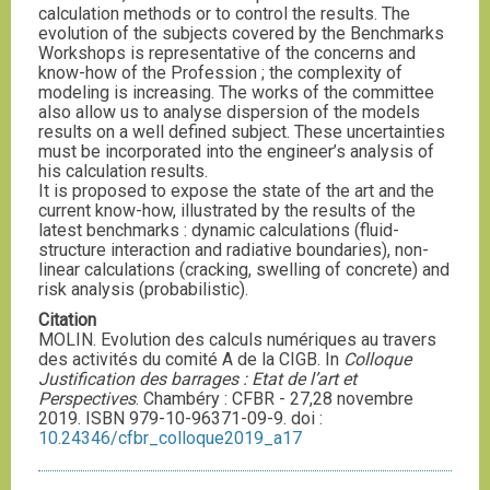
calculation methods or to control the results. The
evolution of the subjects covered by the Benchmarks
Workshops is representative of the concerns and
know-how of the Profession ; the complexity of
modeling is increasing. The works of the committee
also allow us to analyse dispersion of the models
results on a well defined subject. These uncertainties
must be incorporated into the engineer’s analysis of
his calculation results.
It is proposed to expose the state of the art and the
current know-how, illustrated by the results of the
latest benchmarks : dynamic calculations (fluid-
structure interaction and radiative boundaries), non-
linear calculations (cracking, swelling of concrete) and
risk analysis (probabilistic).
Citation
MOLIN. Evolution des calculs numériques au travers
des activités du comité A de la CIGB. In
Colloque
Justification des barrages : Etat de l’art et
Perspectives
. Chambéry : CFBR - 27,28 novembre
2019. ISBN 979-10-96371-09-9. doi :
10.24346/cfbr_colloque2019_a17