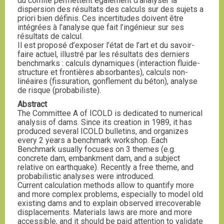
du comité permettent également d’analyser la
dispersion des résultats des calculs sur des sujets a
priori bien définis. Ces incertitudes doivent être
intégrées à l’analyse que fait l’ingénieur sur ses
résultats de calcul.
Il est proposé d’exposer l’état de l’art et du savoir-
faire actuel, illustré par les résultats des derniers
benchmarks : calculs dynamiques (interaction fluide-
structure et frontières absorbantes), calculs non-
linéaires (fissuration, gonflement du béton), analyse
de risque (probabiliste).
Abstract
The Committee A of ICOLD is dedicated to numerical
analysis of dams. Since its creation in 1989, it has
produced several ICOLD bulletins, and organizes
every 2 years a benchmark workshop. Each
Benchmark usually focuses on 3 themes (e.g.
concrete dam, embankment dam, and a subject
relative on earthquake). Recently a free theme, and
probabilistic analyses were introduced.
Current calculation methods allow to quantify more
and more complex problems, especially to model old
existing dams and to explain observed irrecoverable
displacements. Materials laws are more and more
accessible, and it should be paid attention to validate