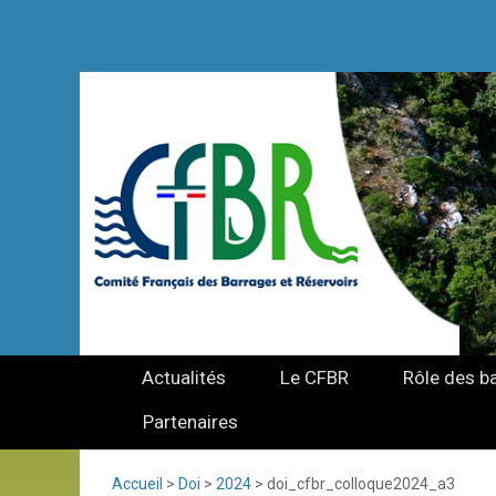
Actualités
Le CFBR
Rôle des b
Partenaires
Accueil
>
Doi
>
2024
>
doi_cfbr_colloque2024_a3