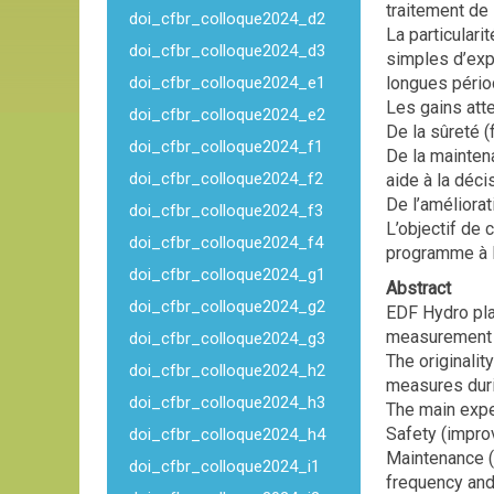
traitement de 
doi_cfbr_colloque2024_d2
La particular
doi_cfbr_colloque2024_d3
simples d’exp
doi_cfbr_colloque2024_e1
longues périod
Les gains att
doi_cfbr_colloque2024_e2
De la sûreté (
doi_cfbr_colloque2024_f1
De la mainten
doi_cfbr_colloque2024_f2
aide à la déci
De l’améliora
doi_cfbr_colloque2024_f3
L’objectif de 
doi_cfbr_colloque2024_f4
programme à 
doi_cfbr_colloque2024_g1
Abstract
doi_cfbr_colloque2024_g2
EDF Hydro pla
measurement a
doi_cfbr_colloque2024_g3
The originali
doi_cfbr_colloque2024_h2
measures duri
doi_cfbr_colloque2024_h3
The main expe
Safety (improv
doi_cfbr_colloque2024_h4
Maintenance (
doi_cfbr_colloque2024_i1
frequency and