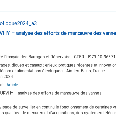
colloque2024_a3
VHY – analyse des efforts de manœuvre des vann
é Français des Barrages et Réservoirs - CFBR - I979-10-96371
rages, digues et canaux : enjeux, pratiques récentes et innovatio
écom et alimentations électriques - Aix-les-Bains, France
on 2024
nt :
Article
SURVHY – analyse des efforts de manœuvre des vannes
isage de surveiller en continu le fonctionnement de certaines 
s qualifiés de mesures et d’acquisitions, des systèmes télécom