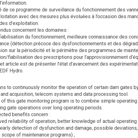
l’information.
ité de ce programme de surveillance du fonctionnement des van
loitation avec des mesures plus évoluées à l’occasion des man
es d’exploitation.
endus concernent les domaines :
fiabilisation du fonctionnement, meilleure connaissance des condit
ance (détection précoce des dysfonctionnements et des dégradat
sion sur la périodicité et le périmètre des programmes de mainte
tion/fiabilisation des prescriptions pour l’approvisionnement d’
cet article est de présenter l’état d’avancement des expérimentat
EDF Hydro.
ns to continuously monitor the operation of certain dam gates b
nd acquisition, telecom systems and data processing tool.
ty of this gate monitoring program is to combine simple operati
ng gate operations over long operating periods.
cted benefits concern :
ed reliability of operation, better knowledge of actual operating 
early detection of dysfunction and damage, possible deviations,
 scope of maintenance programs) ;