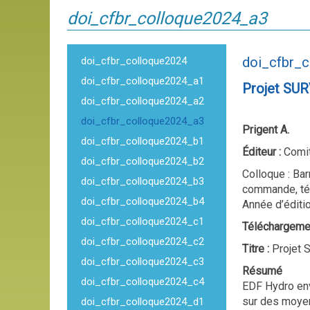
doi_cfbr_colloque2024_a3
doi_cfbr_
doi_cfbr_colloque2024
doi_cfbr_colloque2024_a1
Projet SUR
doi_cfbr_colloque2024_a2
doi_cfbr_colloque2024_a3
Prigent A.
doi_cfbr_colloque2024_b1
Éditeur :
Comit
doi_cfbr_colloque2024_b2
Colloque : Bar
doi_cfbr_colloque2024_b3
commande, tél
doi_cfbr_colloque2024_b4
Année d’éditi
doi_cfbr_colloque2024_c1
Téléchargeme
doi_cfbr_colloque2024_c2
Titre :
Projet 
doi_cfbr_colloque2024_c3
Résumé
doi_cfbr_colloque2024_c4
EDF Hydro env
sur des moyen
doi_cfbr_colloque2024_d1