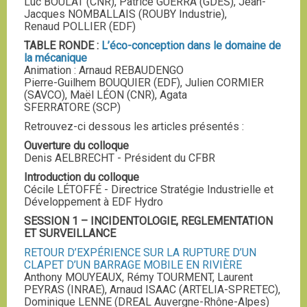
Luc BOULAT (CNR), Patrice GUERRA (GDES), Jean-
Jacques NOMBALLAIS (ROUBY Industrie),
Renaud POLLIER (EDF)
TABLE RONDE :
L’éco-conception dans le domaine de
la mécanique
Animation : Arnaud REBAUDENGO
Pierre-Guilhem BOUQUIER (EDF), Julien CORMIER
(SAVCO), Maël LÉON (CNR), Agata
SFERRATORE (SCP)
Retrouvez-ci dessous les articles présentés :
Ouverture du colloque
Denis AELBRECHT - Président du CFBR
Introduction du colloque
Cécile LÉTOFFÉ - Directrice Stratégie Industrielle et
Développement à EDF Hydro
SESSION 1 – INCIDENTOLOGIE, REGLEMENTATION
ET SURVEILLANCE
RETOUR D’EXPÉRIENCE SUR LA RUPTURE D’UN
CLAPET D’UN BARRAGE MOBILE EN RIVIÈRE
Anthony MOUYEAUX, Rémy TOURMENT, Laurent
PEYRAS (INRAE), Arnaud ISAAC (ARTELIA-SPRETEC),
Dominique LENNE (DREAL Auvergne-Rhône-Alpes)