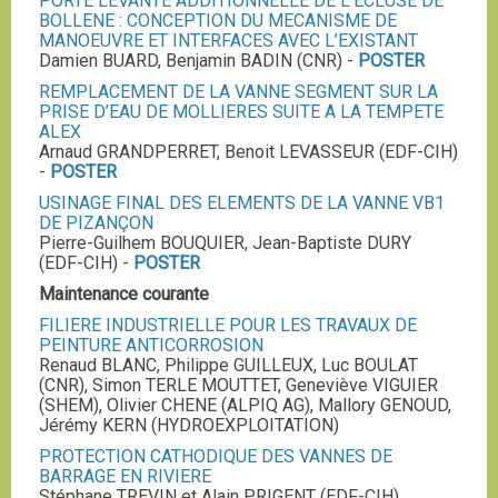
PORTE LEVANTE ADDITIONNELLE DE L’ECLUSE DE
BOLLENE : CONCEPTION DU MECANISME DE
MANOEUVRE ET INTERFACES AVEC L’EXISTANT
Damien BUARD, Benjamin BADIN (CNR) -
POSTER
REMPLACEMENT DE LA VANNE SEGMENT SUR LA
PRISE D’EAU DE MOLLIERES SUITE A LA TEMPETE
ALEX
Arnaud GRANDPERRET, Benoit LEVASSEUR (EDF-CIH)
-
POSTER
USINAGE FINAL DES ELEMENTS DE LA VANNE VB1
DE PIZANÇON
Pierre-Guilhem BOUQUIER, Jean-Baptiste DURY
(EDF-CIH) -
POSTER
Maintenance courante
FILIERE INDUSTRIELLE POUR LES TRAVAUX DE
PEINTURE ANTICORROSION
Renaud BLANC, Philippe GUILLEUX, Luc BOULAT
(CNR), Simon TERLE MOUTTET, Geneviève VIGUIER
(SHEM), Olivier CHENE (ALPIQ AG), Mallory GENOUD,
Jérémy KERN (HYDROEXPLOITATION)
PROTECTION CATHODIQUE DES VANNES DE
BARRAGE EN RIVIERE
Stéphane TREVIN et Alain PRIGENT (EDF-CIH),