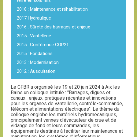
terre en sols fins
2018 : Maintenance et réhabilitation
2017 Hydraulique
2016 : Sûreté des barrages et enjeux
2015 : Vantellerie
2015 : Conférence COP21
2015 : Fondations
2013 : Modernisation
2012 : Auscultation
Le CFBR a organisé les 19 et 20 juin 2024 à Aix les
Bains un colloque intitulé : "Barrages, digues et
canaux : enjeux, pratiques récentes et innovations
pour les organes de vantellerie, contrôle-commande,
télécom et alimentations électriques". Le thème du
colloque englobe les matériels hydromécaniques,
principalement vannes d’évacuateur de crue et de
vidange de fond et leurs commandes, les
équipements destinés à faciliter leur maintenance et
manutention, les systèmes d’Informatique