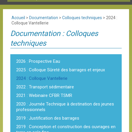
Accueil
>
Documentation
>
Colloques techniques
>
2024 :
Colloque Vantellerie
Documentation : Colloques
techniques
2026 : Prospective Eau
2025 : Colloque Sûreté des barrages et enjeux
2024 : Colloque Vantellerie
2022 : Transport sédimentaire
2021 : Webinaire CFBR TSMR
2020 : Journée Technique à destination des jeunes
professionnels
2019 : Justification des barrages
2019 : Conception et construction des ouvrages en