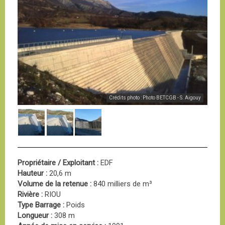
Crédits photo : Photo BETCGB - S. Aigouy
Propriétaire / Exploitant :
EDF
Hauteur :
20,6 m
Volume de la retenue :
840 milliers de m³
Rivière :
RIOU
Type Barrage :
Poids
Longueur :
308 m