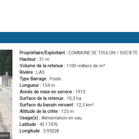
Propriétaire/Exploitant :
COMMUNE DE TOULON / SOCIETE 
Hauteur :
31 m
Volume de la retenue :
1100 milliers de m³
Rivière :
LAS
Type Barrage :
Poids
Longueur :
154 m
Année de mise en service :
1913
Surface de la retenue :
10,3 ha
Surface du bassin versant :
12,5 km²
Altitude de la crête :
125 m
Usage(s) :
Alimentation en eau
Latitude
: 43.17476
Longitude
: 5.93028
ouileb