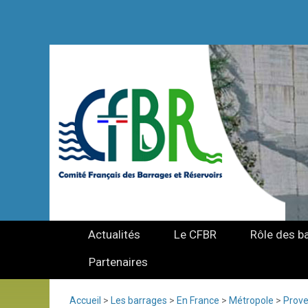
Actualités
Le CFBR
Rôle des b
Partenaires
Accueil
>
Les barrages
>
En France
>
Métropole
>
Prove