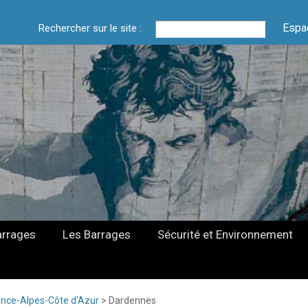
Espa
Rechercher sur le site :
arrages
Les Barrages
Sécurité et Environnement
nce-Alpes-Côte d’Azur
>
Dardennes