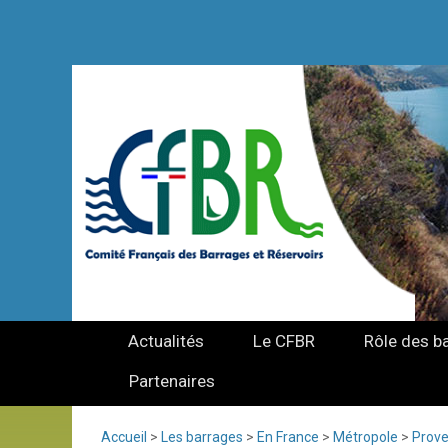
Actualités
Le CFBR
Rôle des b
Partenaires
Accueil
>
Les barrages
>
En France
>
Métropole
>
Prove