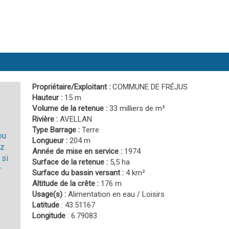
Propriétaire/Exploitant :
COMMUNE DE FRÉJUS
Hauteur :
15 m
Volume de la retenue :
33 milliers de m³
Rivière :
AVELLAN
Type Barrage :
Terre
ou
Longueur :
204 m
ez
Année de mise en service :
1974
 si
Surface de la retenue :
5,5 ha
r
Surface du bassin versant :
4 km²
Altitude de la crête :
176 m
Usage(s) :
Alimentation en eau / Loisirs
Latitude
: 43.51167
Longitude
: 6.79083