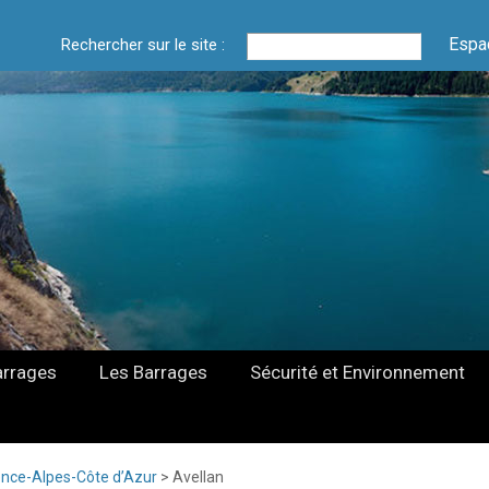
Espa
Rechercher sur le site :
arrages
Les Barrages
Sécurité et Environnement
nce-Alpes-Côte d’Azur
>
Avellan