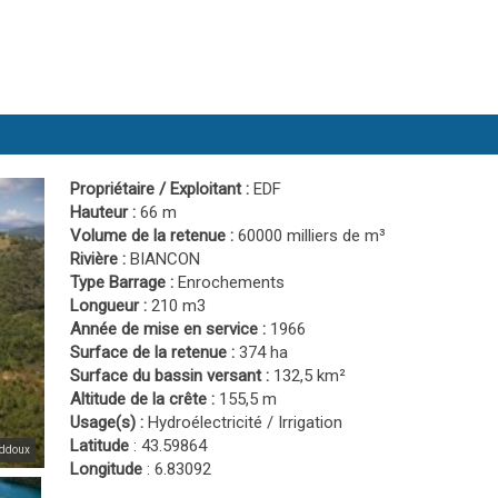
Propriétaire / Exploitant :
EDF
Hauteur :
66 m
Volume de la retenue :
60000 milliers de m³
Rivière :
BIANCON
Type Barrage :
Enrochements
Longueur :
210 m3
Année de mise en service :
1966
Surface de la retenue :
374 ha
Surface du bassin versant :
132,5 km²
Altitude de la crête :
155,5 m
Usage(s) :
Hydroélectricité / Irrigation
Latitude
: 43.59864
Oddoux
Longitude
: 6.83092