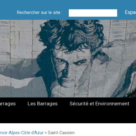
Espa
Rechercher sur le site :
arrages
Les Barrages
Sécurité et Environnement
nce-Alpes-Côte d’Azur
>
Saint-Cassien