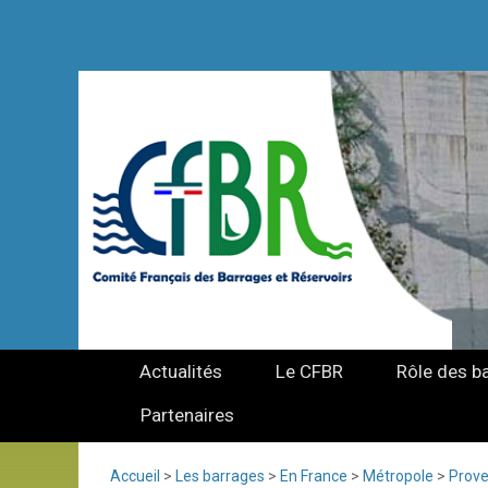
Actualités
Le CFBR
Rôle des b
Partenaires
Accueil
>
Les barrages
>
En France
>
Métropole
>
Prove