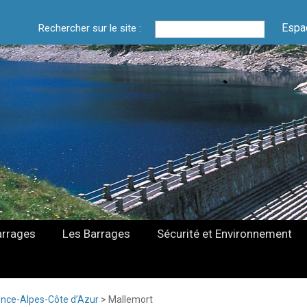
Espa
Rechercher sur le site :
arrages
Les Barrages
Sécurité et Environnement
nce-Alpes-Côte d’Azur
>
Mallemort