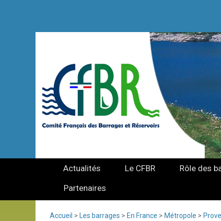
Actualités
Le CFBR
Rôle des b
Partenaires
Accueil
>
Les barrages
>
En France
>
Métropole
>
Prove