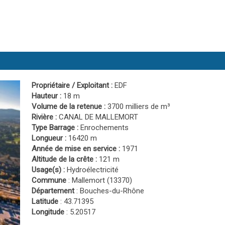
Propriétaire / Exploitant :
EDF
Hauteur :
18 m
Volume de la retenue :
3700 milliers de m³
Rivière :
CANAL DE MALLEMORT
Type Barrage :
Enrochements
Longueur :
16420 m
Année de mise en service :
1971
Altitude de la crête :
121 m
Usage(s) :
Hydroélectricité
Commune
: Mallemort (13370)
Département
: Bouches-du-Rhône
Latitude
: 43.71395
Longitude
: 5.20517