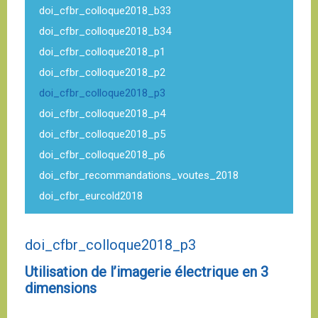
doi_cfbr_colloque2018_b33
doi_cfbr_colloque2018_b34
doi_cfbr_colloque2018_p1
doi_cfbr_colloque2018_p2
doi_cfbr_colloque2018_p3
doi_cfbr_colloque2018_p4
doi_cfbr_colloque2018_p5
doi_cfbr_colloque2018_p6
doi_cfbr_recommandations_voutes_2018
doi_cfbr_eurcold2018
doi_cfbr_colloque2018_p3
Utilisation de l’imagerie électrique en 3
dimensions