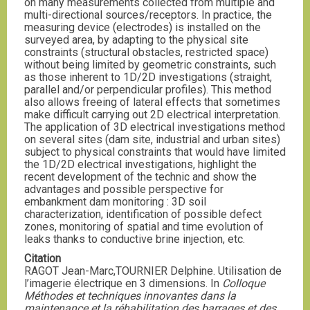
on many measurements collected from multiple and
multi-directional sources/receptors. In practice, the
measuring device (electrodes) is installed on the
surveyed area, by adapting to the physical site
constraints (structural obstacles, restricted space)
without being limited by geometric constraints, such
as those inherent to 1D/2D investigations (straight,
parallel and/or perpendicular profiles). This method
also allows freeing of lateral effects that sometimes
make difficult carrying out 2D electrical interpretation.
The application of 3D electrical investigations method
on several sites (dam site, industrial and urban sites)
subject to physical constraints that would have limited
the 1D/2D electrical investigations, highlight the
recent development of the technic and show the
advantages and possible perspective for
embankment dam monitoring : 3D soil
characterization, identification of possible defect
zones, monitoring of spatial and time evolution of
leaks thanks to conductive brine injection, etc.
Citation
RAGOT Jean-Marc,TOURNIER Delphine. Utilisation de
l’imagerie électrique en 3 dimensions. In
Colloque
Méthodes et techniques innovantes dans la
maintenance et la réhabilitation des barrages et des