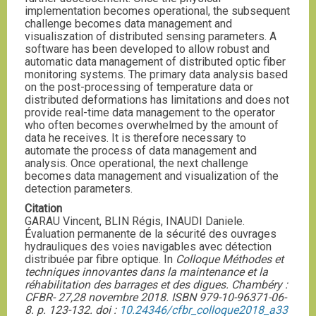
implementation becomes operational, the subsequent
challenge becomes data management and
visualiszation of distributed sensing parameters. A
software has been developed to allow robust and
automatic data management of distributed optic fiber
monitoring systems. The primary data analysis based
on the post-processing of temperature data or
distributed deformations has limitations and does not
provide real-time data management to the operator
who often becomes overwhelmed by the amount of
data he receives. It is therefore necessary to
automate the process of data management and
analysis. Once operational, the next challenge
becomes data management and visualization of the
detection parameters.
Citation
GARAU Vincent, BLIN Régis, INAUDI Daniele.
Évaluation permanente de la sécurité des ouvrages
hydrauliques des voies navigables avec détection
distribuée par fibre optique. In
Colloque Méthodes et
techniques innovantes dans la maintenance et la
réhabilitation des barrages et des digues. Chambéry :
CFBR- 27,28 novembre 2018. ISBN 979-10-96371-06-
8. p. 123-132. doi :
10.24346/cfbr_colloque2018_a33