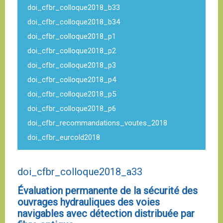
doi_cfbr_colloque2018_b33
doi_cfbr_colloque2018_b34
doi_cfbr_colloque2018_p1
doi_cfbr_colloque2018_p2
doi_cfbr_colloque2018_p3
doi_cfbr_colloque2018_p4
doi_cfbr_colloque2018_p5
doi_cfbr_colloque2018_p6
doi_cfbr_recommandations_voutes_2018
doi_cfbr_eurcold2018
doi_cfbr_colloque2018_a33
Évaluation permanente de la sécurité des
ouvrages hydrauliques des voies
navigables avec détection distribuée par