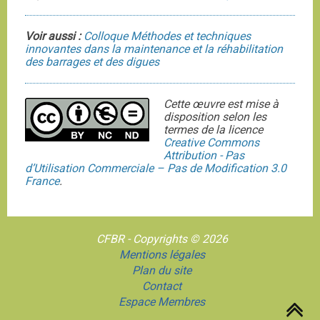
Voir aussi :
Colloque Méthodes et techniques
innovantes dans la maintenance et la réhabilitation
des barrages et des digues
Cette œuvre est mise à
disposition selon les
termes de la licence
Creative Commons
Attribution - Pas
d’Utilisation Commerciale – Pas de Modification 3.0
France
.
CFBR - Copyrights © 2026
Mentions légales
Plan du site
Contact
Espace Membres