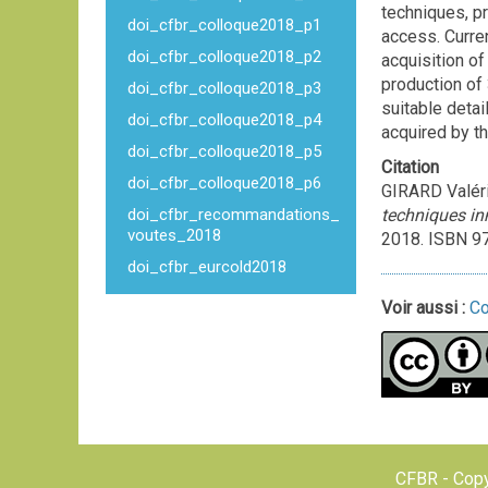
techniques, pr
doi_cfbr_colloque2018_p1
access. Curre
doi_cfbr_colloque2018_p2
acquisition of
production of 
doi_cfbr_colloque2018_p3
suitable detai
doi_cfbr_colloque2018_p4
acquired by t
doi_cfbr_colloque2018_p5
Citation
doi_cfbr_colloque2018_p6
GIRARD Valéri
doi_cfbr_recommandations_
techniques in
voutes_2018
2018. ISBN 97
doi_cfbr_eurcold2018
Voir aussi :
Co
CFBR - Copy