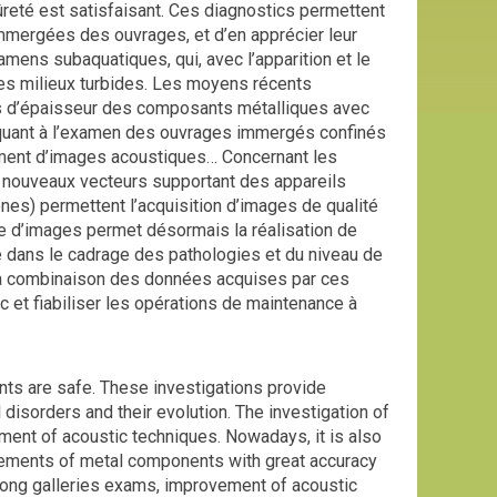
ûreté est satisfaisant. Ces diagnostics permettent
immergées des ouvrages, et d’en apprécier leur
mens subaquatiques, qui, avec l’apparition et le
es milieux turbides. Les moyens récents
es d’épaisseur des composants métalliques avec
s quant à l’examen des ouvrages immergés confinés
tement d’images acoustiques… Concernant les
de nouveaux vecteurs supportant des appareils
nes) permettent l’acquisition d’images de qualité
re d’images permet désormais la réalisation de
e dans le cadrage des pathologies et du niveau de
 La combinaison des données acquises par ces
c et fiabiliser les opérations de maintenance à
ts are safe. These investigations provide
 disorders and their evolution. The investigation of
ment of acoustic techniques. Nowadays, it is also
urements of metal components with great accuracy
long galleries exams, improvement of acoustic