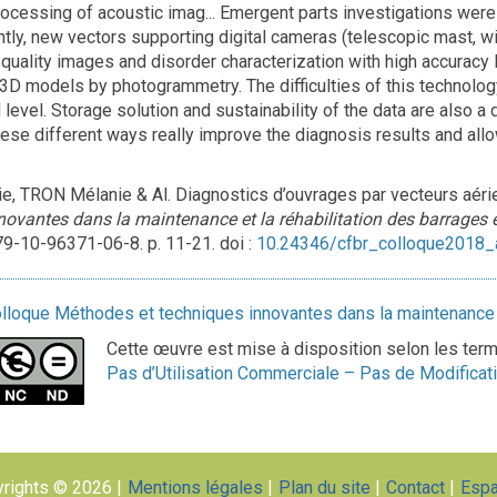
ocessing of acoustic imag... Emergent parts investigations were t
ntly, new vectors supporting digital cameras (telescopic mast, w
 quality images and disorder characterization with high accuracy 
3D models by photogrammetry. The difficulties of this technology 
l level. Storage solution and sustainability of the data are also
hese different ways really improve the diagnosis results and all
e, TRON Mélanie & Al. Diagnostics d’ouvrages par vecteurs aéri
novantes dans la maintenance et la réhabilitation des barrages 
9-10-96371-06-8. p. 11-21. doi :
10.24346/cfbr_colloque2018_
lloque Méthodes et techniques innovantes dans la maintenance e
Cette œuvre est mise à disposition selon les ter
Pas d’Utilisation Commerciale – Pas de Modificati
rights © 2026
Mentions légales
Plan du site
Contact
Esp