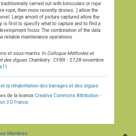
raditionnally carried out with binoculars or rope
ire rope, then more recently drones…) allow the
level. Large amont of picture captured allow the
is first to specify what to capture and to find a
 a development focus. The combination of the data
ow reliable maintenance operations.
ens et sous-marins. In
Colloque Méthodes et
et des digues
. Chambéry : CFBR - 27,28 novembre
a11
t la réhabilitation des barrages et des digues
mes de la licence
Creative Commons Attribution -
on 3.0 France
.
ace Membres