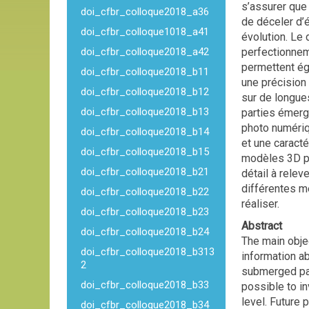
s’assurer que
doi_cfbr_colloque2018_a36
de déceler d’
doi_cfbr_colloque1018_a41
évolution. Le
doi_cfbr_colloque2018_a42
perfectionnem
permettent ég
doi_cfbr_colloque2018_b11
une précision
doi_cfbr_colloque2018_b12
sur de longue
doi_cfbr_colloque2018_b13
parties émerg
photo numériq
doi_cfbr_colloque2018_b14
et une caract
doi_cfbr_colloque2018_b15
modèles 3D pa
doi_cfbr_colloque2018_b21
détail à rele
différentes mé
doi_cfbr_colloque2018_b22
réaliser.
doi_cfbr_colloque2018_b23
Abstract
doi_cfbr_colloque2018_b24
The main obje
doi_cfbr_colloque2018_b313
information ab
2
submerged par
doi_cfbr_colloque2018_b33
possible to i
level. Future
doi_cfbr_colloque2018_b34