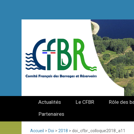
Actualités
Le CFBR
Rôle des b
Partenaires
Accueil
>
Doi
>
2018
>
doi_cfbr_colloque2018_a11