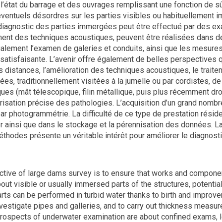
 l’état du barrage et des ouvrages remplissant une fonction de s
éventuels désordres sur les parties visibles ou habituellement 
 diagnostic des parties immergées peut être effectué par des exa
ent des techniques acoustiques, peuvent être réalisées dans d
alement l’examen de galeries et conduits, ainsi que les mesur
 satisfaisante. L’avenir offre également de belles perspective
s distances, l’amélioration des techniques acoustiques, le trai
ées, traditionnellement visitées à la jumelle ou par cordistes, 
ues (mât télescopique, filin métallique, puis plus récemment dro
érisation précise des pathologies. L’acquisition d’un grand nomb
r photogrammétrie. La difficulté de ce type de prestation résid
ver ainsi que dans le stockage et la pérennisation des données.
thodes présente un véritable intérêt pour améliorer le diagnosti
ctive of large dams survey is to ensure that works and componen
out visible or usually immersed parts of the structures, potential
ts can be performed in turbid water thanks to birth and improve
nvestigate pipes and galleries, and to carry out thickness meas
 prospects of underwater examination are about confined exams, 