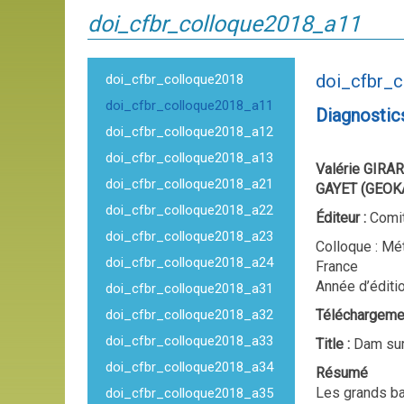
doi_cfbr_colloque2018_a11
doi_cfbr_
doi_cfbr_colloque2018
doi_cfbr_colloque2018_a11
Diagnostic
doi_cfbr_colloque2018_a12
doi_cfbr_colloque2018_a13
Valérie GIRA
doi_cfbr_colloque2018_a21
GAYET (GEOKA
doi_cfbr_colloque2018_a22
Éditeur :
Comit
doi_cfbr_colloque2018_a23
Colloque : Mé
doi_cfbr_colloque2018_a24
France
Année d’éditi
doi_cfbr_colloque2018_a31
doi_cfbr_colloque2018_a32
Téléchargeme
doi_cfbr_colloque2018_a33
Title :
Dam sur
doi_cfbr_colloque2018_a34
Résumé
Les grands ba
doi_cfbr_colloque2018_a35