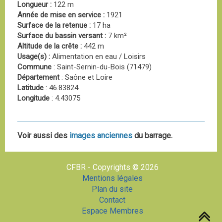
Longueur :
122 m
Année de mise en service :
1921
Surface de la retenue :
17 ha
Surface du bassin versant :
7 km²
Altitude de la crête :
442 m
Usage(s) :
Alimentation en eau / Loisirs
Commune
: Saint-Sernin-du-Bois (71479)
Département
: Saône et Loire
Latitude
: 46.83824
Longitude
: 4.43075
Voir aussi des
images anciennes
du barrage.
CFBR - Copyrights © 2026
Mentions légales
Plan du site
Contact
Espace Membres