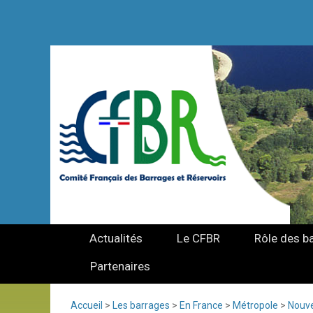
Actualités
Le CFBR
Rôle des b
Partenaires
Accueil
>
Les barrages
>
En France
>
Métropole
>
Nouve