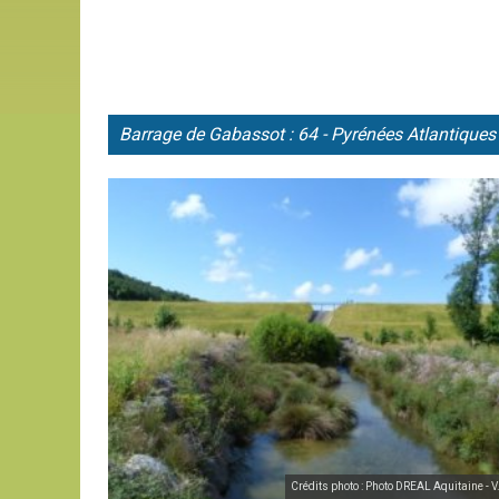
Barrage de
Gabassot : 64 - Pyrénées Atlantiques
Crédits photo : Photo DREAL Aquitaine - V.