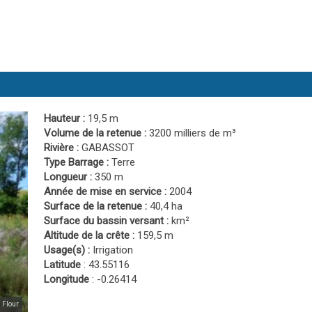
Hauteur :
19,5 m
Volume de la retenue :
3200 milliers de m³
Rivière :
GABASSOT
Type Barrage :
Terre
Longueur :
350 m
Année de mise en service :
2004
Surface de la retenue :
40,4 ha
Surface du bassin versant :
km²
Altitude de la crête :
159,5 m
Usage(s) :
Irrigation
Latitude
: 43.55116
Longitude
: -0.26414
 Flour