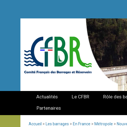
Actualités
Le CFBR
Rôle des b
Partenaires
Accueil
>
Les barrages
>
En France
>
Métropole
>
Nouve