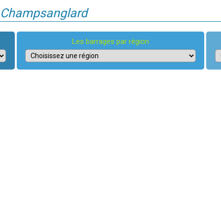
de Champsanglard
Les barrages par région