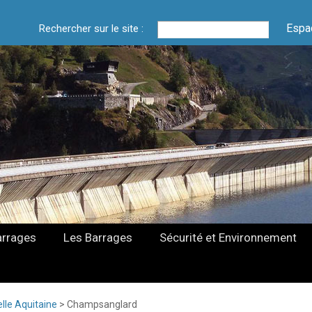
Espa
Rechercher sur le site :
arrages
Les Barrages
Sécurité et Environnement
lle Aquitaine
>
Champsanglard