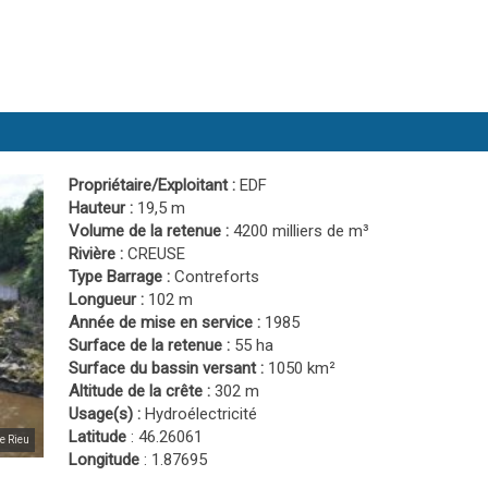
Propriétaire/Exploitant :
EDF
Hauteur :
19,5 m
Volume de la retenue :
4200 milliers de m³
Rivière :
CREUSE
Type Barrage :
Contreforts
Longueur :
102 m
Année de mise en service :
1985
Surface de la retenue :
55 ha
Surface du bassin versant :
1050 km²
Altitude de la crête :
302 m
Usage(s) :
Hydroélectricité
Latitude
: 46.26061
e Rieu
Longitude
: 1.87695