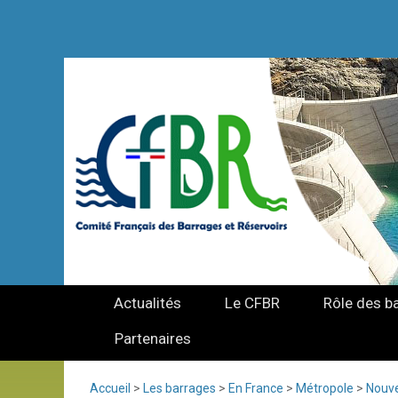
Actualités
Le CFBR
Rôle des b
Partenaires
Accueil
>
Les barrages
>
En France
>
Métropole
>
Nouve