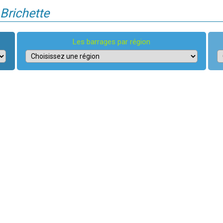
 Brichette
Les barrages par région