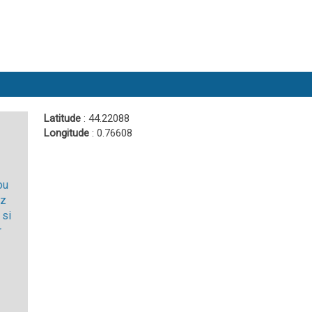
Latitude
: 44.22088
Longitude
: 0.76608
ou
ez
 si
r