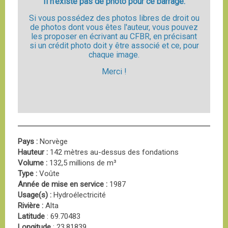
Il n'existe pas de photo pour ce barrage.
Si vous possédez des photos libres de droit ou
de photos dont vous êtes l'auteur, vous pouvez
les proposer en écrivant au CFBR, en précisant
si un crédit photo doit y être associé et ce, pour
chaque image.
Merci !
Pays :
Norvège
Hauteur :
142 mètres au-dessus des fondations
Volume :
132,5 millions de m³
Type :
Voûte
Année de mise en service :
1987
Usage(s) :
Hydroélectricité
Rivière :
Alta
Latitude
: 69.70483
Longitude
: 23.81839