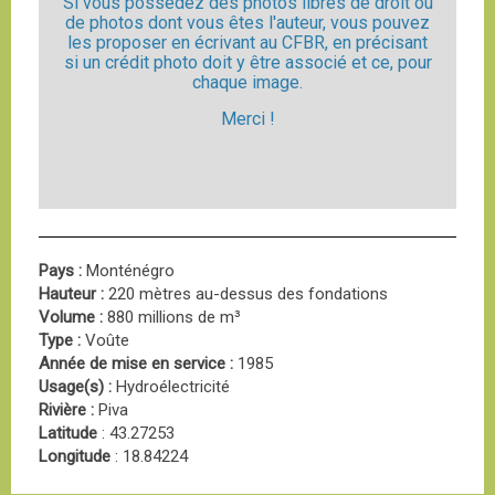
Si vous possédez des photos libres de droit ou
de photos dont vous êtes l'auteur, vous pouvez
les proposer en écrivant au CFBR, en précisant
si un crédit photo doit y être associé et ce, pour
chaque image.
Merci !
Pays :
Monténégro
Hauteur :
220 mètres au-dessus des fondations
Volume :
880 millions de m³
Type :
Voûte
Année de mise en service :
1985
Usage(s) :
Hydroélectricité
Rivière :
Piva
Latitude
: 43.27253
Longitude
: 18.84224