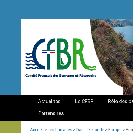
Actualités
Le CFBR
Rôle des b
Partenaires
Accueil
>
Les barrages
>
Dans le monde
>
Europe
>
Em