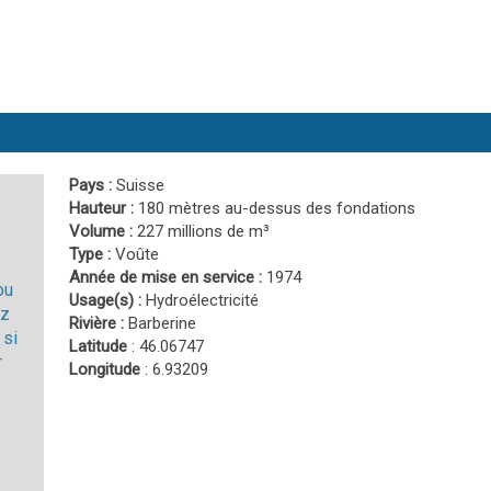
Pays :
Suisse
Hauteur :
180 mètres au-dessus des fondations
Volume :
227 millions de m³
Type :
Voûte
Année de mise en service :
1974
ou
Usage(s) :
Hydroélectricité
ez
Rivière :
Barberine
 si
Latitude
: 46.06747
r
Longitude
: 6.93209