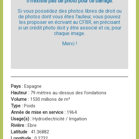
Il n'existe pas de photo pour ce barrage.
Si vous possédez des photos libres de droit ou
de photos dont vous êtes l'auteur, vous pouvez
les proposer en écrivant au CFBR, en précisant
si un crédit photo doit y être associé et ce, pour
chaque image.
Merci !
Pays :
Espagne
Hauteur :
79 mètres au-dessus des fondations
Volume :
1530 millions de m³
Type :
Poids
Année de mise en service :
1964
Usage(s) :
Hydroélectricité / Irrigation
Rivière :
Ebre
Latitude
: 41.36882
Longitude
: 0.2732