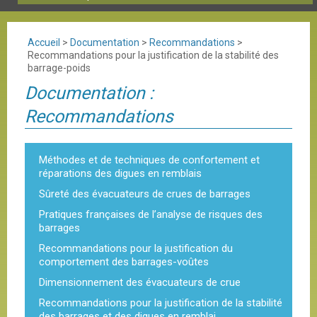
Accueil
>
Documentation
>
Recommandations
>
Recommandations pour la justification de la stabilité des
barrage-poids
Documentation :
Recommandations
Méthodes et de techniques de confortement et
réparations des digues en remblais
Sûreté des évacuateurs de crues de barrages
Pratiques françaises de l’analyse de risques des
barrages
Recommandations pour la justification du
comportement des barrages-voûtes
Dimensionnement des évacuateurs de crue
Recommandations pour la justification de la stabilité
des barrages et des digues en remblai