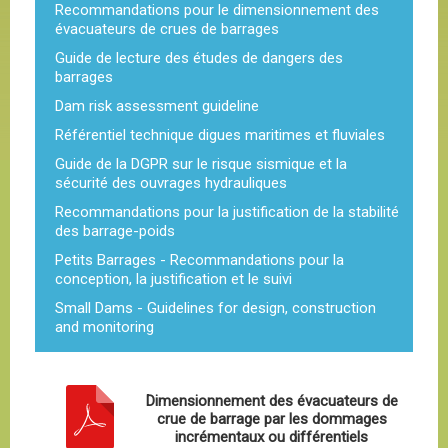
Recommandations pour le dimensionnement des
évacuateurs de crues de barrages
Guide de lecture des études de dangers des
barrages
Dam risk assessment guideline
Référentiel technique digues maritimes et fluviales
Guide de la DGPR sur le risque sismique et la
sécurité des ouvrages hydrauliques
Recommandations pour la justification de la stabilité
des barrage-poids
Petits Barrages - Recommandations pour la
conception, la justification et le suivi
Small Dams - Guidelines for design, construction
and monitoring
Dimensionnement des évacuateurs de
crue de barrage par les dommages
incrémentaux ou différentiels