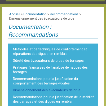
Accueil
>
Documentation
>
Recommandations
>
Dimensionnement des évacuateurs de crue
Documentation :
Recommandations
Méthodes et de techniques de confortement et
réparations des digues en remblais
Sûreté des évacuateurs de crues de barrages
Pratiques françaises de l’analyse de risques des
barrages
Recommandations pour la justification du
comportement des barrages-voûtes
Dimensionnement des évacuateurs de crue
Recommandations pour la justification de la stabilité
des barrages et des digues en remblai