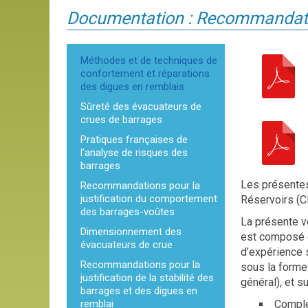
Documentation : Recommandat
Méthodes et de techniques de
confortement et réparations
des digues en remblais
Sûreté des évacuateurs de
crues de barrages
Pratiques françaises de
l’analyse de risques des
barrages
Les présentes
Recommandations pour la
justification du comportement
Réservoirs (C
des barrages-voûtes
La présente v
Dimensionnement des
est composé d
évacuateurs de crue
d’expérience s
Recommandations pour la
sous la forme
justification de la stabilité des
général), et s
barrages et des digues en
remblai
Complé