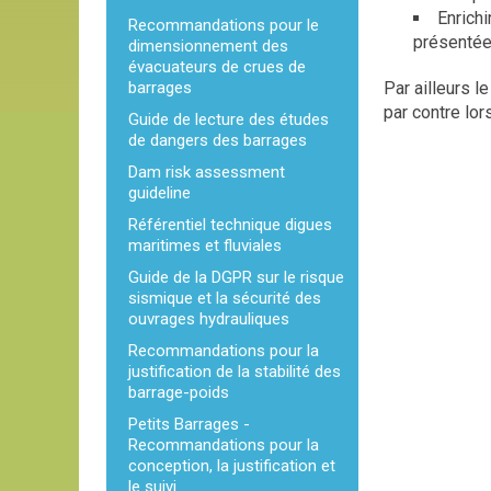
Enrichi
Recommandations pour le
présentée
dimensionnement des
évacuateurs de crues de
barrages
Par ailleurs l
par contre lo
Guide de lecture des études
de dangers des barrages
Dam risk assessment
guideline
Référentiel technique digues
maritimes et fluviales
Guide de la DGPR sur le risque
sismique et la sécurité des
ouvrages hydrauliques
Recommandations pour la
justification de la stabilité des
barrage-poids
Petits Barrages -
Recommandations pour la
conception, la justification et
le suivi