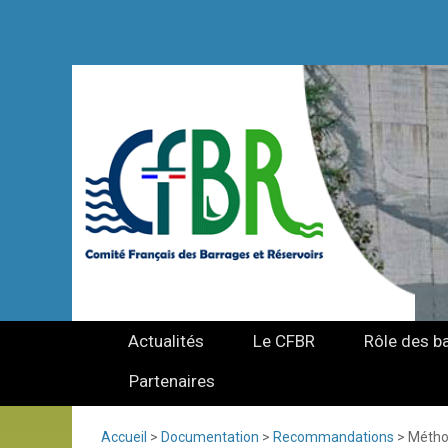
Actualités
Le CFBR
Rôle des b
Partenaires
Accueil
>
Documentation
>
Recommandations
>
Méthod